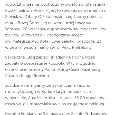
Jutro, 18 września, obchodzimy święto św. Stanisława
Kostki, patrona Polski – jest to również dzień imienin o.
Stanisława Obary OP. Solenizanta będziemy polecać
Matce Bożej Boreckiej na wieczornej mszy św.
W środę, 20 września, wspominamy św. Męczenników
z Korei; w czwartek – obchodzimy święto
św. Mateusza, Apostoła i Ewangelisty; i w sobotę, 23
września, wspominamy św. o. Pio z Pietrelciny.
Serdeczne „Bóg zapłać” składamy Paniom, które
zadbały o posprzątanie kościoła. W tym tygodniu
o sprzątanie prosimy Panie: Martę Cisek, Kazimierę
Paluch i Kingę Płodzień.
Już dziś informujemy, że zakończenie sezonu
motocyklowego w Borku Starym odbędzie się
w niedzielę, 8 października – o godz. 13.00 dodatkowa
msza św. dla motocyklistów z procesją motocyklową.
Komitet Fundacyjny Sztandaru przy Szkole Podstawowej