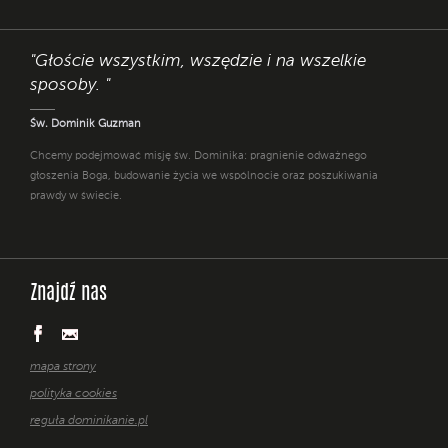
"Głoście wszystkim, wszędzie i na wszelkie
sposoby. "
Św. Dominik Guzman
Chcemy podejmować misję św. Dominika: pragnienie odważnego
głoszenia Boga, budowanie życia we wspólnocie oraz poszukiwania
prawdy w świecie.
Znajdź nas
mapa strony
polityka cookies
reguła dominikanie.pl