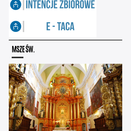
MSZE ŚW.