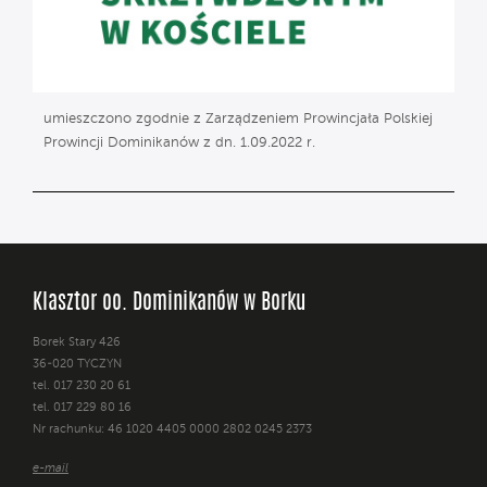
umieszczono zgodnie z Zarządzeniem Prowincjała Polskiej
Prowincji Dominikanów z dn. 1.09.2022 r.
Klasztor oo. Dominikanów w Borku
Borek Stary 426
36-020 TYCZYN
tel. 017 230 20 61
tel. 017 229 80 16
Nr rachunku: 46 1020 4405 0000 2802 0245 2373
e-mail