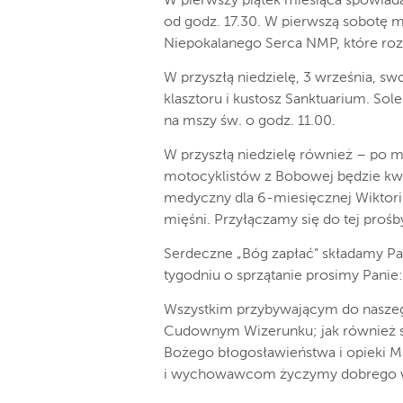
W pierwszy piątek miesiąca spowiad
od godz. 17.30. W pierwszą sobotę 
Niepokalanego Serca NMP, które roz
W przyszłą niedzielę, 3 września, sw
klasztoru i kustosz Sanktuarium. So
na mszy św. o godz. 11.00.
W przyszłą niedzielę również – po m
motocyklistów z Bobowej będzie kwes
medyczny dla 6-miesięcznej Wiktori
mięśni. Przyłączamy się do tej prośb
Serdeczne „Bóg zapłać” składamy Pa
tygodniu o sprzątanie prosimy Panie:
Wszystkim przybywającym do naszeg
Cudownym Wizerunku; jak również s
Bożego błogosławieństwa i opieki M
i wychowawcom życzymy dobrego wyk