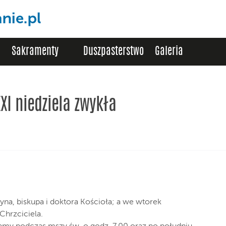
Sakramenty
Duszpasterstwo
Galeria
XXI niedziela zwykła
na, biskupa i doktora Kościoła; a we wtorek
hrzciciela.