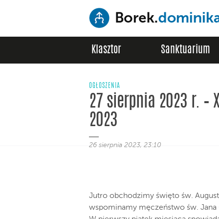
Klasztor
Sanktuarium
OGŁOSZENIA
27 sierpnia 2023 r. – 
2023
26 sierpnia 2023, 23:10
Jutro obchodzimy święto św. Augusty
wspominamy męczeństwo św. Jana C