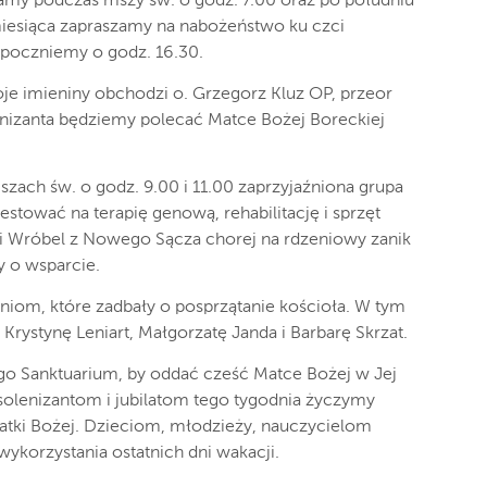
amy podczas mszy św. o godz. 7.00 oraz po południu
miesiąca zapraszamy na nabożeństwo ku czci
poczniemy o godz. 16.30.
oje imieniny obchodzi o. Grzegorz Kluz OP, przeor
lenizanta będziemy polecać Matce Bożej Boreckiej
szach św. o godz. 9.00 i 11.00 zaprzyjaźniona grupa
tować na terapię genową, rehabilitację i sprzęt
i Wróbel z Nowego Sącza chorej na rdzeniowy zanik
y o wsparcie.
niom, które zadbały o posprzątanie kościoła. W tym
 Krystynę Leniart, Małgorzatę Janda i Barbarę Skrzat.
o Sanktuarium, by oddać cześć Matce Bożej w Jej
olenizantom i jubilatom tego tygodnia życzymy
atki Bożej. Dzieciom, młodzieży, nauczycielom
orzystania ostatnich dni wakacji.