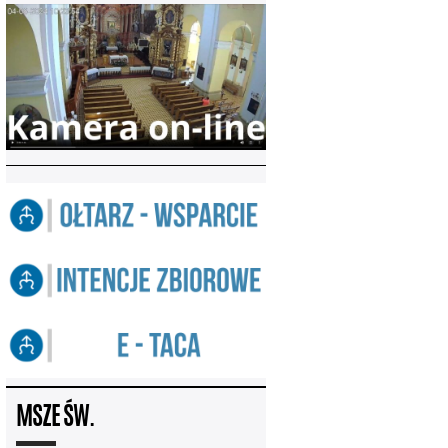
MSZE ŚW.