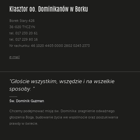
Klasztor oo. Dominikanów w Borku
Borek Stary 426
36-020 TYCZYN
tel. 017 230 20 61
tel. 017 229 80 16
Nr rachunku: 46 1020 4405 0000 2802 0245 2373
e-mail
"Głoście wszystkim, wszędzie i na wszelkie
sposoby. "
Św. Dominik Guzman
Chcemy podejmować misję św. Dominika: pragnienie odważnego
głoszenia Boga, budowanie życia we wspólnocie oraz poszukiwania
prawdy w świecie.