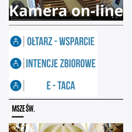
MSZE ŚW.