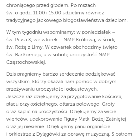
chroniącego przed głodem. Po mszach
św. o godz. 11.00 i 15.00 udzielimy również
tradycyjnego jackowego błogosławieństwa dzieciom.
W tym tygodniu wspominamy: w poniedziałek –
św. Piusa X, we wtorek – NMP Królową, w środę –
św. Różę z Limy. W czwartek obchodzimy święto
św. Bartłomieja, a w sobotę uroczystość NMP
Częstochowskiej.
Dziś pragniemy bardzo serdecznie podziękować
wszystkim, którzy okazali nam pomoc w dobrym
przeżywaniu uroczystości odpustowych.
Jeszcze raz dziękujemy za przygotowanie kościoła,
placu przykościelnego, ołtarza polowego, Groty
oraz kaplic na uroczystości. Dziękujemy za wicie
wieńców, udekorowanie Figury Matki Bożej Zaśniętej
oraz jej niesienie. Dziękujemy panu organiście
i orkiestrze z Dylągówki za oprawę muzyczną. Siostrom