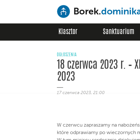
Klasztor
Sanktuarium
OGŁOSZENIA
18 czerwca 2023 r. – X
2023
17 czerwca 2023, 21:00
W czerwcu zapraszamy na nabożeństw
które odprawiamy po wieczornych 