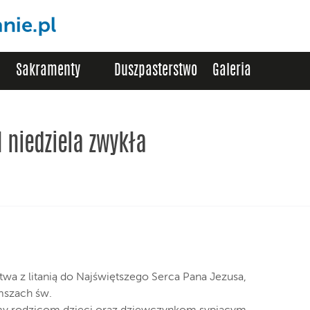
Sakramenty
Duszpasterstwo
Galeria
I niedziela zwykła
a z litanią do Najświętszego Serca Pana Jezusa,
mszach św.