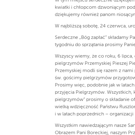
W tym miejscu serdecznie dziękuje
kwiatki i chłopcom dzwoniącym podc
dziękujemy również panom niosący
W najbliższą sobotę, 24 czerwca, ur
Serdeczne „Bóg zapłać” składamy Pa
tygodniu do sprzątania prosimy Pani
Wszyscy wiemy, że co roku, 6 lipca,
pielgrzymów Przemyskiej Pieszej Pie
Przemyskiej modli się razem z nami
św. gościmy pielgrzymów przygoto
Prosimy więc, podobnie jak w lata
przyjęcia Pielgrzymów. Wszystkich, 
pielgrzymów” prosimy o składanie of
wielką wdzięczność Państwu Ruszlom i
i w latach poprzednich – organizacji
Wszystkim nawiedzającym nasze Sa
Obrazem Pani Boreckiej, naszym Pr