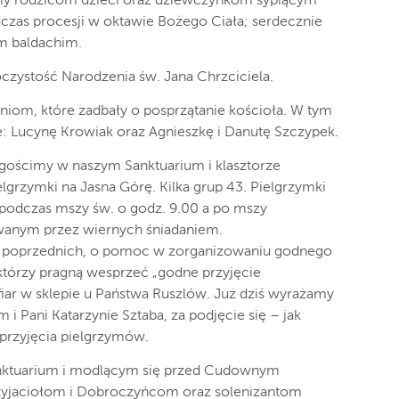
my rodzicom dzieci oraz dziewczynkom sypiącym
zas procesji w oktawie Bożego Ciała; serdecznie
m baldachim.
oczystość Narodzenia św. Jana Chrzciciela.
niom, które zadbały o posprzątanie kościoła. W tym
e: Lucynę Krowiak oraz Agnieszkę i Danutę Szczypek.
 gościmy w naszym Sanktuarium i klasztorze
lgrzymki na Jasna Górę. Kilka grup 43. Pielgrzymki
 podczas mszy św. o godz. 9.00 a po mszy
wanym przez wiernych śniadaniem.
ch poprzednich, o pomoc w zorganizowaniu godnego
którzy pragną wesprzeć „godne przyjęcie
iar w sklepie u Państwa Ruszlów. Już dziś wyrażamy
 Pani Katarzynie Sztaba, za podjęcie się – jak
 przyjęcia pielgrzymów.
nktuarium i modlącym się przed Cudownym
zyjaciołom i Dobroczyńcom oraz solenizantom