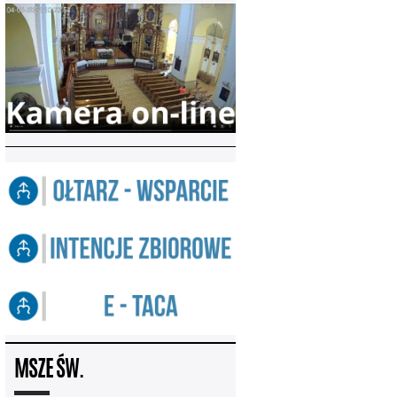
MSZE ŚW.