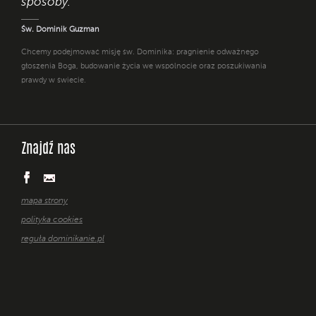
sposoby. "
Św. Dominik Guzman
Chcemy podejmować misję św. Dominika: pragnienie odważnego
głoszenia Boga, budowanie życia we wspólnocie oraz poszukiwania
prawdy w świecie.
Znajdź nas
mapa strony
polityka cookies
reguła dominikanie.pl