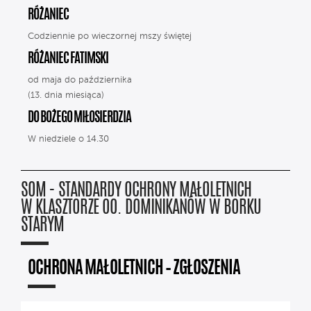
RÓŻANIEC
Codziennie po wieczornej mszy świętej
RÓŻANIEC FATIMSKI
od maja do października
(13. dnia miesiąca)
DO BOŻEGO MIŁOSIERDZIA
W niedziele o 14.30
SOM - STANDARDY OCHRONY MAŁOLETNICH
W KLASZTORZE OO. DOMINIKANÓW W BORKU
STARYM
OCHRONA MAŁOLETNICH – ZGŁOSZENIA