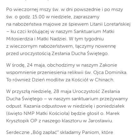
Po wieczornej mszy św. w dni powszednie i po mszy
św. o godz. 15.00 w niedziele, zapraszamy
na nabożeństwa majowe ze śpiewem Litanii Loretańskiej
– ku czci królującej w naszym Sanktuarium Matki
Miłosierdzia i Matki Nadziei. W tym tygodniu
z wieczornym nabożeństwem, łączymy nowennę
przed uroczystością Zesłania Ducha Świętego.
W środę, 24 maja, obchodzimy w naszym Zakonie
wspomnienie przeniesienia relikwii św. Ojca Dominika.
To również Dzień modlitw za Kościół w Chinach.
W przyszłą niedzielę, 28 maja Uroczystość Zesłania
Ducha Świętego – w naszym sanktuarium przeżywamy
odpust. Kazania odpustowe w niedzielę i poniedziałek
(święto NMP Matki Kościoła) będzie głosił o. Marek
Krysztopik OP z naszego klasztoru w Jarosławiu.
Serdeczne „Bóg zapłać” składamy Paniom, które