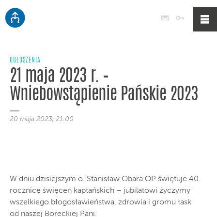
Poczta
Logowan
OGŁOSZENIA
21 maja 2023 r. –
Wniebowstąpienie Pańskie 2023
20 maja 2023, 21:00
W dniu dzisiejszym o. Stanisław Obara OP świętuje 40.
rocznicę święceń kapłańskich – jubilatowi życzymy
wszelkiego błogosławieństwa, zdrowia i gromu łask
od naszej Boreckiej Pani.