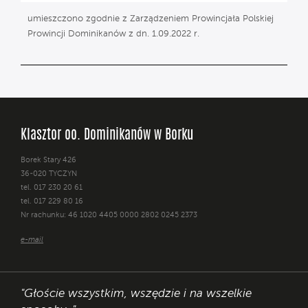
umieszczono zgodnie z Zarządzeniem Prowincjała Polskiej
Prowincji Dominikanów z dn. 1.09.2022 r.
Klasztor oo. Dominikanów w Borku
Borek Stary 426
36-020 TYCZYN
tel. 017 230 20 61
tel. 017 229 80 16
Nr rachunku: 46 1020 4405 0000 2802 0245 2373
e-mail
"Głoście wszystkim, wszędzie i na wszelkie