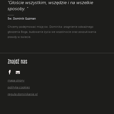
"Głoście wszystkim, wszędzie i na wszelkie
sposoby. "
Św. Dominik Guzman
Chcemy podejmować misję św. Dominika: pragnienie odważnego
głoszenia Boga, budowanie życia we wspólnocie oraz poszukiwania
prawdy w świecie.
Znajdź nas
mapa strony
polityka cookies
reguła dominikanie.pl