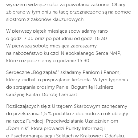
wyrazem wdzięczności za powołania zakonne. Ofiary
zbierane w tym dniu na tacę przeznaczone są na pomoc
siostrom z zakonów klauzurowych.
W pierwszy piątek miesiąca spowiadamy rano
o godz. 7.00 oraz po południu od godz. 16.30.
W pierwszą sobotę miesiąca zapraszamy
na nabożeństwo ku czci Niepokalanego Serca NMP,
które rozpoczniemy o godzinie 15.30.
Serdeczne „Bóg zapłać” składamy Paniom i Panom,
którzy zadbali o posprzątanie kościoła. W tym tygodniu
do sprzątania prosimy Panie: Bogumiłę Kuśnierz,
Grażynę Kalita i Dorotę Lampart.
Rozliczających się z Urzędem Skarbowym zachęcamy
do przekazania 1,5 % podatku z dochodu za rok ubiegły
na rzecz Fundacji Przeciwdziałania Uzależnieniom
„Dominik”, która prowadzi Punkty Informacji
o Psychomanipulacji i Sektach w Krakowie i Gdańsku.