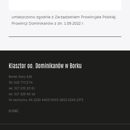
umieszczono zgodnie z Zarządzeniem Prowincjała Polskiej
Prowincji Dominikanów z dn. 1.09.2022 r.
Klasztor oo. Dominikanów w Borku
Borek Stary 426
36-020 TYCZYN
tel. 017 230 20 61
tel. 017 229 80 16
Nr rachunku: 46 1020 4405 0000 2802 0245 2373
e-mail