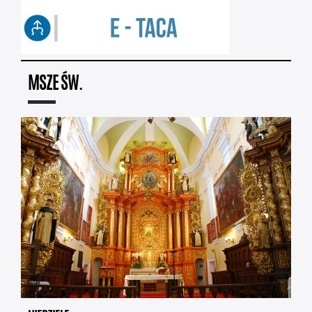
MSZE ŚW.