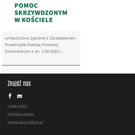
umieszczono zgodnie z Zarządzeniem
Prowincjała Polskiej Prowincji
Dominikanów z dn. 1.09.2022 r.
Znajdź nas
mapa strony
polityka cookies
reguła dominikanie.pl