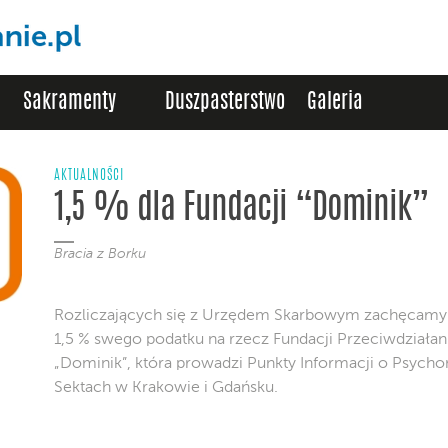
Sakramenty
Duszpasterstwo
Galeria
AKTUALNOŚCI
1,5 % dla Fundacji “Dominik”
Bracia z Borku
Rozliczających się z Urzędem Skarbowym zachęcamy 
1,5 % swego podatku na rzecz Fundacji Przeciwdziała
„Dominik”, która prowadzi Punkty Informacji o Psychom
Sektach w Krakowie i Gdańsku.