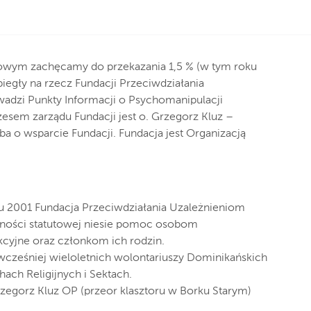
bowym zachęcamy do przekazania 1,5 % (w tym roku
iegły na rzecz Fundacji Przeciwdziałania
wadzi Punkty Informacji o Psychomanipulacji
zesem zarządu Fundacji jest o. Grzegorz Kluz –
ba o wsparcie Fundacji. Fundacja jest Organizacją
u 2001 Fundacja Przeciwdziałania Uzależnieniom
lności statutowej niesie pomoc osobom
cyjne oraz członkom ich rodzin.
 wcześniej wieloletnich wolontariuszy Dominikańskich
ch Religijnych i Sektach.
rzegorz Kluz OP (przeor klasztoru w Borku Starym)