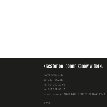
Klasztor oo. Dominikanów w Borku
Borek Stary 426
36-020 TYCZYN
tel. 017 230 20 61
tel. 017 229 80 16
Nr rachunku: 46 1020 4405 0000 2802 0245 2373
e-mail