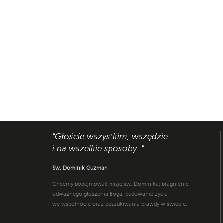
"Głoście wszystkim, wszędzie
i na wszelkie sposoby. "
Św. Dominik Guzman
Chcemy podejmować misję św. Dominika: pragnienie
odważnego głoszenia Boga, budowanie życia
we wspólnocie oraz poszukiwania prawdy w świecie.