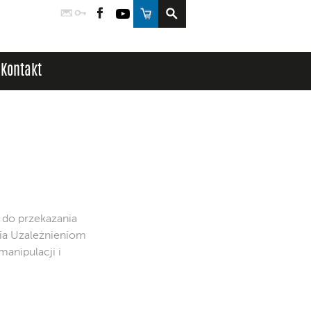
Poczta
Logowanie
Facebook
YouTube
Sklep
Kontakt
do przekazania
nia Uzależnieniom
anipulacji i