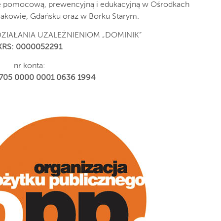
ję pomocową, prewencyjną i edukacyjną w Ośrodkach
Krakowie, Gdańsku oraz w Borku Starym.
IAŁANIA UZALEŻNIENIOM „DOMINIK”
KRS: 0000052291
nr konta:
2705 0000 0001 0636 1994