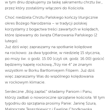
w tym dniu dziękujemy za łaskę sakramentu chrztu św.,
przez który zostaliśmy włączeni do Kościoła.
Choć niedziela Chrztu Pańskiego kończy liturgicznie
okres Bożego Narodzenia – w tradycji polskiej
korzystamy z bogactwa treści zawartych w kolędach,
które śpiewamy do święta Ofiarowania Pańskiego (2
lutego).
Już dziś więc zapraszamy na spotkanie kolędowe
na rockowo: za dwa tygodnie, w niedzielę 15 stycznia,
po mszy św. o godz. 15.00 (czyli ok. godz. 16.00) gościć
będziemy kapelę rockową „Trzy nie 4” ze znanym
wszystkim w Borku Bartłomiejem Filipem. Już dziś
więc zapraszamy Was do wspólnego kolędowania
w rockowym klimacie.
Serdeczne „Bóg zapłać” składamy Paniom i Panu,
którzy zadbali o noworoczne sprzątanie kościoła. W tym
tygodniu do sprzątania prosimy Panie: Janinę Szura,
Małgorzatę Tereszkiewicz i Ewelinę Chodkowską.