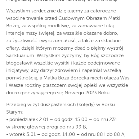
Wszystkim serdecznie dziękujemy za całoroczne
wspólne trwanie przed Cudownym Obrazem Matki
Bożej, za wspólną modlitwę, za zamawiane tutaj
intencje mszy świętej, za wszelkie okazane dobro,
za życzliwość i wyrozumiałość, a także za składane
ofiary, dzięki którym możemy dbać o piękny wystrój
Sanktuarium. Wszystkim życzymy, by Bóg szczodrze
błogosławił wszelkie wysiłki i każde podejmowane
inicjatywy, aby darzył zdrowiem i napełniał wszelką
pomyślnością, a Matka Boża Borecka niech otacza Was
i Wasze rodziny płaszczem swojej opieki we wszystkie
dni rozpoczynającego się Nowego 2023 Roku.
Przebieg wizyt duszpasterskich (kolędy) w Borku
Starym:
• poniedziałek 2.01 – od godz. 15.00 – od nru 231
w stronę głównej drogi do nru 99 B;
• wtorek 3.01 – od godz. 14.00 – od nru 88 I do 88 A,