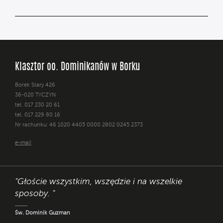
Klasztor oo. Dominikanów w Borku
Borek Stary 426
36-020 TYCZYN
tel. 017 230 20 61
tel. 017 229 80 16
Nr rachunku: 46 1020 4405 0000 2802 0245 2373
e-mail
"Głoście wszystkim, wszędzie i na wszelkie
sposoby. "
Św. Dominik Guzman