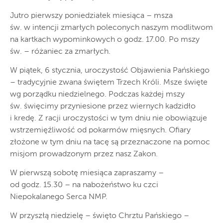
Jutro pierwszy poniedziałek miesiąca – msza
św. w intencji zmarłych poleconych naszym modlitwom
na kartkach wypominkowych o godz. 17.00. Po mszy
św. – różaniec za zmarłych.
W piątek, 6 stycznia, uroczystość Objawienia Pańskiego
– tradycyjnie zwana świętem Trzech Króli. Msze święte
wg porządku niedzielnego. Podczas każdej mszy
św. święcimy przyniesione przez wiernych kadzidło
i kredę. Z racji uroczystości w tym dniu nie obowiązuje
wstrzemięźliwość od pokarmów mięsnych. Ofiary
złożone w tym dniu na tacę są przeznaczone na pomoc
misjom prowadzonym przez nasz Zakon.
W pierwszą sobotę miesiąca zapraszamy –
od godz. 15.30 – na nabożeństwo ku czci
Niepokalanego Serca NMP.
W przyszłą niedzielę – święto Chrztu Pańskiego –