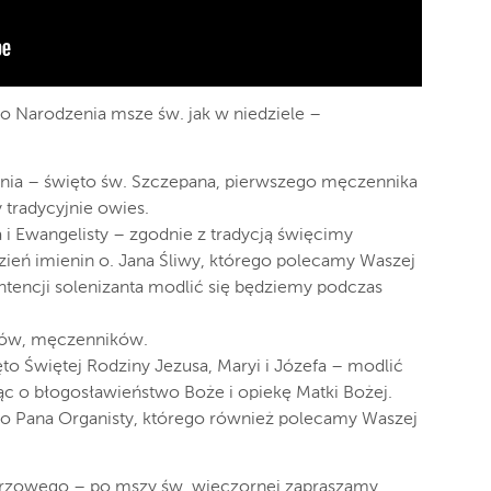
go Narodzenia msze św. jak w niedziele –
nia – święto św. Szczepana, pierwszego męczennika
tradycyjnie owies.
 i Ewangelisty – zgodnie z tradycją święcimy
dzień imienin o. Jana Śliwy, którego polecamy Waszej
ntencji solenizanta modlić się będziemy podczas
ków, męczenników.
o Świętej Rodziny Jezusa, Maryi i Józefa – modlić
ąc o błogosławieństwo Boże i opiekę Matki Bożej.
ego Pana Organisty, którego również polecamy Waszej
darzowego – po mszy św. wieczornej zapraszamy