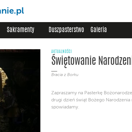
Sakramenty
Duszpasterstwo
Galeria
AKTUALNOŚCI
Świętowanie Narodzen
Bracia z Borku
Zapraszamy na Pasterkę Bożonarodze
drugi dzień świąt Bożego Narodzenia m
spowiadamy.