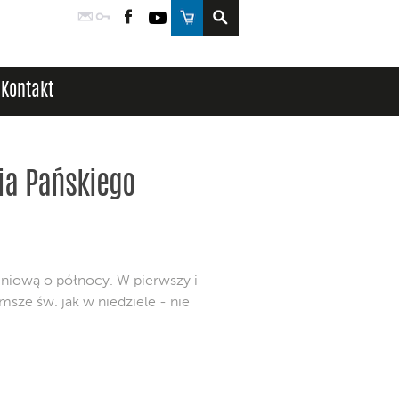
Poczta
Logowanie
Facebook
YouTube
Sklep
Kontakt
ia Pańskiego
niową o północy. W pierwszy i
sze św. jak w niedziele - nie