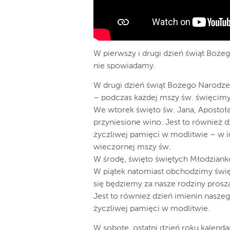
W pierwszy i drugi dzień świąt Boże
nie spowiadamy.
W drugi dzień świąt Bożego Narodze
– podczas każdej mszy św. święcimy 
We wtorek święto św. Jana, Apostoła
przyniesione wino. Jest to również 
życzliwej pamięci w modlitwie – w i
wieczornej mszy św.
W środę, święto świętych Młodzian
W piątek natomiast obchodzimy święt
się będziemy za nasze rodziny prosz
Jest to również dzień imienin nasz
życzliwej pamięci w modlitwie.
W sobotę, ostatni dzień roku kalen