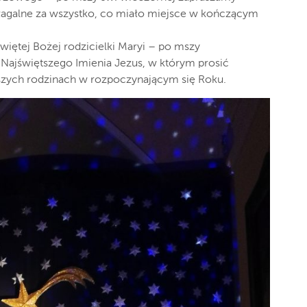
agalne za wszystko, co miało miejsce w kończącym
więtej Bożej rodzicielki Maryi – po mszy
Najświętszego Imienia Jezus, w którym prosić
zych rodzinach w rozpoczynającym się Roku.