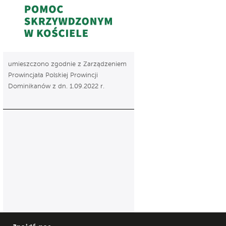
umieszczono zgodnie z Zarządzeniem
Prowincjała Polskiej Prowincji
Dominikanów z dn. 1.09.2022 r.