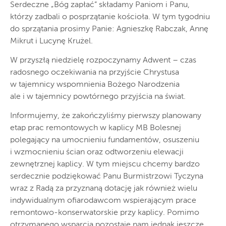
Serdeczne „Bóg zapłać” składamy Paniom i Panu,
którzy zadbali o posprzątanie kościoła. W tym tygodniu
do sprzątania prosimy Panie: Agnieszkę Rabczak, Annę
Mikrut i Lucynę Krużel.
W przyszłą niedzielę rozpoczynamy Adwent – czas
radosnego oczekiwania na przyjście Chrystusa
w tajemnicy wspomnienia Bożego Narodzenia
ale i w tajemnicy powtórnego przyjścia na świat.
Informujemy, że zakończyliśmy pierwszy planowany
etap prac remontowych w kaplicy MB Bolesnej
polegający na umocnieniu fundamentów, osuszeniu
i wzmocnieniu ścian oraz odtworzeniu elewacji
zewnętrznej kaplicy. W tym miejscu chcemy bardzo
serdecznie podziękować Panu Burmistrzowi Tyczyna
wraz z Radą za przyznaną dotację jak również wielu
indywidualnym ofiarodawcom wspierającym prace
remontowo-konserwatorskie przy kaplicy. Pomimo
otrzymanego wsparcia pozostaje nam jednak jeszcze