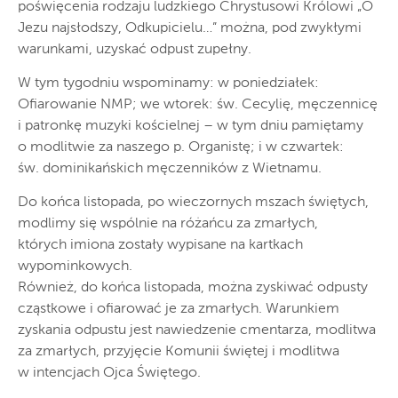
poświęcenia rodzaju ludzkiego Chrystusowi Królowi „O
Jezu najsłodszy, Odkupicielu…” można, pod zwykłymi
warunkami, uzyskać odpust zupełny.
W tym tygodniu wspominamy: w poniedziałek:
Ofiarowanie NMP; we wtorek: św. Cecylię, męczennicę
i patronkę muzyki kościelnej – w tym dniu pamiętamy
o modlitwie za naszego p. Organistę; i w czwartek:
św. dominikańskich męczenników z Wietnamu.
Do końca listopada, po wieczornych mszach świętych,
modlimy się wspólnie na różańcu za zmarłych,
których imiona zostały wypisane na kartkach
wypominkowych.
Również, do końca listopada, można zyskiwać odpusty
cząstkowe i ofiarować je za zmarłych. Warunkiem
zyskania odpustu jest nawiedzenie cmentarza, modlitwa
za zmarłych, przyjęcie Komunii świętej i modlitwa
w intencjach Ojca Świętego.