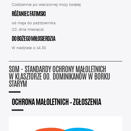
Codziennie po wieczornej mszy świętej
RÓŻANIEC FATIMSKI
od maja do października
(13. dnia miesiąca)
DO BOŻEGO MIŁOSIERDZIA
W niedziele o 14.30
SOM - STANDARDY OCHRONY MAŁOLETNICH
W KLASZTORZE OO. DOMINIKANÓW W BORKU
STARYM
OCHRONA MAŁOLETNICH – ZGŁOSZENIA