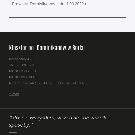
Prowincji Dominikanów z dn. 1.09.2022 r.
Klasztor oo. Dominikanów w Borku
Borek Stary 426
36-020 TYCZYN
tel. 017 230 20 61
tel. 017 229 80 16
Nr rachunku: 46 1020 4405 0000 2802 0245 2373
e-mail
"Głoście wszystkim, wszędzie i na wszelkie
sposoby. "