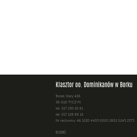
Klasztor oo. Dominikanów w Borku
Borek Stary 426
36-020 TYCZYN
tel. 017 230 20 61
tel. 017 229 80 16
Nr rachunku: 46 1020 4405 0000 2802 0245 2373
e-mail