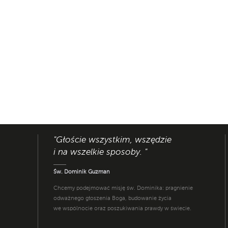
"Głoście wszystkim, wszędzie
i na wszelkie sposoby. "
Św. Dominik Guzman
Chcemy podejmować misję św. Dominika: pragnienie
odważnego głoszenia Boga, budowanie życia
we wspólnocie oraz poszukiwania prawdy w świecie.