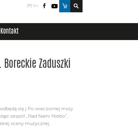
Poczta
Logowanie
Facebook
YouTube
Sklep
Kontakt
I. Boreckie Zaduszki
odbędą się j Po wieczornej mszy
tąpi zespół „Nad Nami Niebo”,
skiej sceny muzycznej.