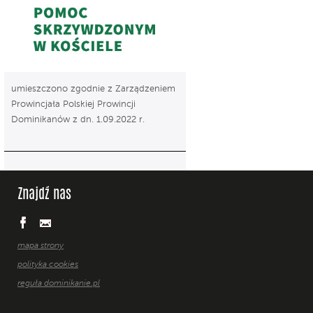
umieszczono zgodnie z Zarządzeniem
Prowincjała Polskiej Prowincji
Dominikanów z dn. 1.09.2022 r.
Znajdź nas
mapa strony
polityka cookies
reguła dominikanie.pl