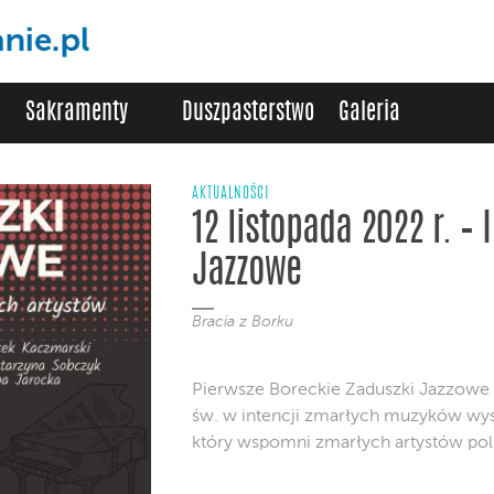
Sakramenty
Duszpasterstwo
Galeria
AKTUALNOŚCI
12 listopada 2022 r. – 
Jazzowe
Bracia z Borku
Pierwsze Boreckie Zaduszki Jazzowe 
św. w intencji zmarłych muzyków wys
który wspomni zmarłych artystów pol