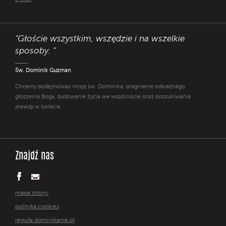
"Głoście wszystkim, wszędzie i na wszelkie
sposoby. "
Św. Dominik Guzman
Chcemy podejmować misję św. Dominika: pragnienie odważnego
głoszenia Boga, budowanie życia we wspólnocie oraz poszukiwania
prawdy w świecie.
Znajdź nas
mapa strony
polityka cookies
reguła dominikanie.pl