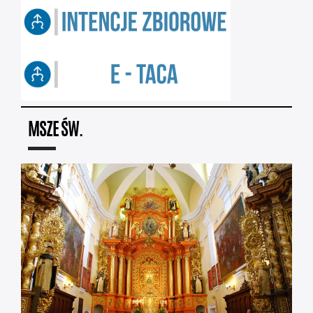
MSZE ŚW.