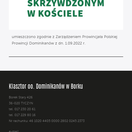
umieszczono zgodnie z Zarządzeniem Prowincjała Polskiej
Prowincji Dominikanów z dn. 1.09.2022 r.
Klasztor oo. Dominikanów w Borku
Borek Stary 426
36-020 TYCZYN
tel. 017 230 20 61
tel. 017 229 80 16
Nr rachunku: 46 1020 4405 0000 2802 0245 2373
e-mail