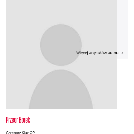
Więcej artykułów autora
Przeor Borek
Grzegorz Kluz OP