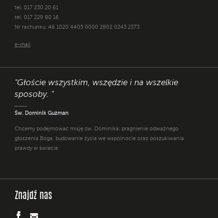
tel. 017 230 20 61
tel. 017 229 80 16
Nr rachunku: 46 1020 4405 0000 2802 0245 2373
e-mail
"Głoście wszystkim, wszędzie i na wszelkie
sposoby. "
Św. Dominik Guzman
Chcemy podejmować misję św. Dominika: pragnienie odważnego
głoszenia Boga, budowanie życia we wspólnocie oraz poszukiwania
prawdy w świecie.
Znajdź nas