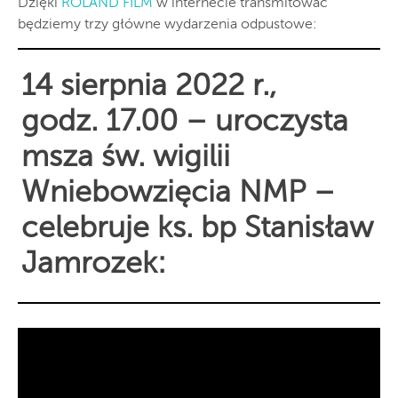
Dzięki
ROLAND FILM
w internecie transmitować
będziemy trzy główne wydarzenia odpustowe:
14 sierpnia 2022 r.,
godz. 17.00 – uroczysta
msza św. wigilii
Wniebowzięcia NMP –
celebruje ks. bp Stanisław
Jamrozek: