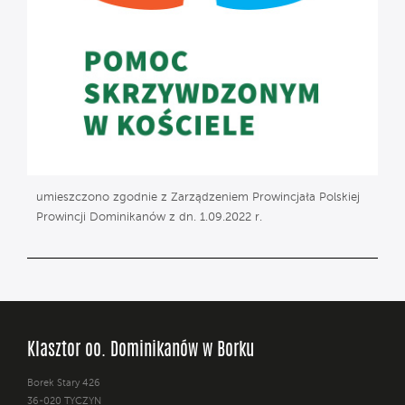
umieszczono zgodnie z Zarządzeniem Prowincjała Polskiej
Prowincji Dominikanów z dn. 1.09.2022 r.
Klasztor oo. Dominikanów w Borku
Borek Stary 426
36-020 TYCZYN