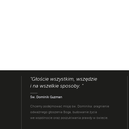
"Głoście wszystkim, wszędzie
i na wszelkie sposoby. "
Św. Dominik Guzman
Chcemy podejmować misję św. Dominika: pragnienie
odważnego głoszenia Boga, budowanie życia
we wspólnocie oraz poszukiwania prawdy w świecie.