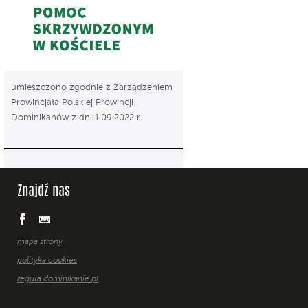
umieszczono zgodnie z Zarządzeniem
Prowincjała Polskiej Prowincji
Dominikanów z dn. 1.09.2022 r.
Znajdź nas
mapa strony
polityka cookies
reguła dominikanie.pl