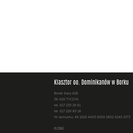
Klasztor oo. Dominikanów w Borku
Borek Stary 426
36-020 TYCZYN
tel. 017 230 20 61
tel. 017 229 80 16
Nr rachunku: 46 1020 4405 0000 2802 0245 2373
e-mail