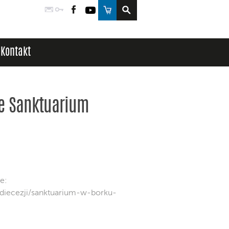
Poczta
Logowanie
Facebook
YouTube
Sklep
Kontakt
ze Sanktuarium
e:
-diecezji/sanktuarium-w-borku-