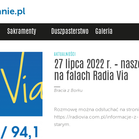
Sakramenty
Duszpasterstwo
Galeria
AKTUALNOŚCI
27 lipca 2022 r. – nas
na falach Radia Via
Bracia z Borku
Rozmowę można odsłuchać na stroni
https://radiovia.com.pl/informacje-z
starym.