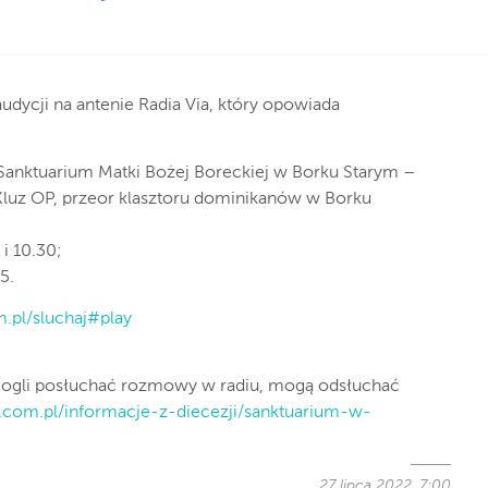
audycji na antenie Radia Via, który opowiada
w Sanktuarium Matki Bożej Boreckiej w Borku Starym –
luz OP, przeor klasztoru dominikanów w Borku
 i 10.30;
5.
m.pl/sluchaj#play
mogli posłuchać rozmowy w radiu, mogą odsłuchać
a.com.pl/informacje-z-diecezji/sanktuarium-w-
27 lipca 2022, 7:00