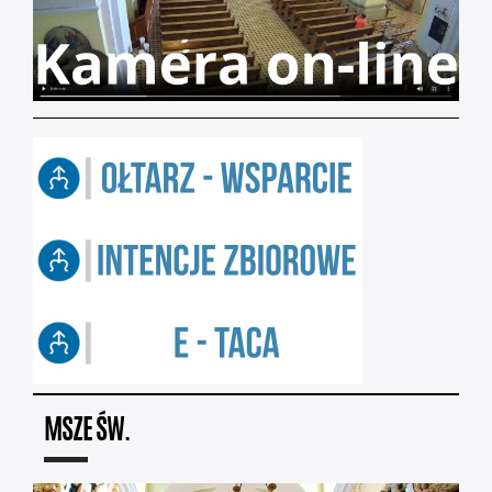
MSZE ŚW.