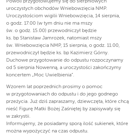
Powoli przygotowujemy się do sierpniowych
uroczystych obchodów Wniebowzięcia NMP.
Uroczystościom wigilii Wniebowzięcia, 14 sierpnia,
o godz. 17.00 (w tym dniu nie ma mszy
św. o godz. 15.00) przewodniczył będzie
ks. bp Stanisław Jamrozek, natomiast mszy
św. Wniebowzięcia NMP, 15 sierpnia, o godz. 11.00,
przewodniczył będzie ks. bp Kazimierz Górny.
Duchowe przygotowanie do odpustu rozpoczynamy
od 5 sierpnia Nowenną, a uroczystości zakończymy
koncertem „Moc Uwielbienia”.
Wzorem lat poprzednich prosimy o pomoc
w przygotowaniach do odpustu i do jego godnego
przeżycia. Już dziś zapraszamy, dziewczęta, które chcą
nieść Figurę Matki Bożej Zaśniętej by zapisywały się
w zakrystii.
Informujemy, że posiadamy sporą ilość sukienek, które
można wypożyczyć na czas odpustu.