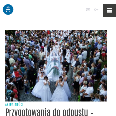
Poczta
Logowan
AKTUALNOŚCI
Przygotowania do odpustu –