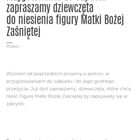
zapraszamy dziewczęta
do niesienia figury Matki Bożej
Zaśniętej
Przeor
Wzorem lat poprzednich prosimy o pomoc w
przygotowaniach do odpustu i do jego godnego
przeżycia. Już dziś zapraszamy, dziewczęta, które chcą
nieść Figurę Matki Bożej Zaśniętej by zapisywały się w
zakrystii.