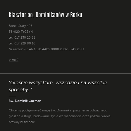
Klasztor oo. Dominikanów w Borku
Borek Stary 426
36-020 TYCZYN
tel. 017 230 20 61
tel. 017 229 80 16
Nr rachunku: 46 1020 4405 0000 2802 0245 2373
e-mail
"Głoście wszystkim, wszędzie i na wszelkie
sposoby. "
Św. Dominik Guzman
Chcemy podejmować misję św. Dominika: pragnienie odważnego
głoszenia Boga, budowanie życia we wspólnocie oraz poszukiwania
prawdy w świecie.