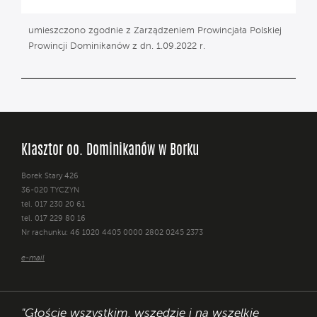
umieszczono zgodnie z Zarządzeniem Prowincjała Polskiej
Prowincji Dominikanów z dn. 1.09.2022 r.
Klasztor oo. Dominikanów w Borku
Borek Stary 426
36-020 TYCZYN
tel. 017 230 20 61
tel. 017 229 80 16
Nr rachunku: 46 1020 4405 0000 2802 0245 2373
e-mail
"Głoście wszystkim, wszędzie i na wszelkie