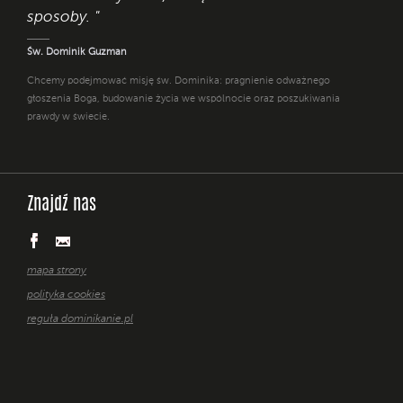
sposoby. "
Św. Dominik Guzman
Chcemy podejmować misję św. Dominika: pragnienie odważnego
głoszenia Boga, budowanie życia we wspólnocie oraz poszukiwania
prawdy w świecie.
Znajdź nas
mapa strony
polityka cookies
reguła dominikanie.pl