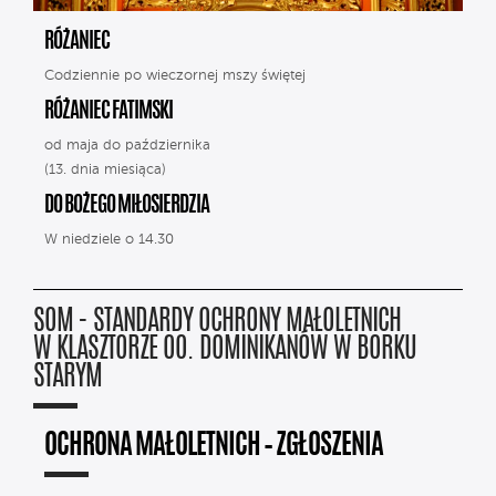
RÓŻANIEC
Codziennie po wieczornej mszy świętej
RÓŻANIEC FATIMSKI
od maja do października
(13. dnia miesiąca)
DO BOŻEGO MIŁOSIERDZIA
W niedziele o 14.30
SOM - STANDARDY OCHRONY MAŁOLETNICH
W KLASZTORZE OO. DOMINIKANÓW W BORKU
STARYM
OCHRONA MAŁOLETNICH – ZGŁOSZENIA