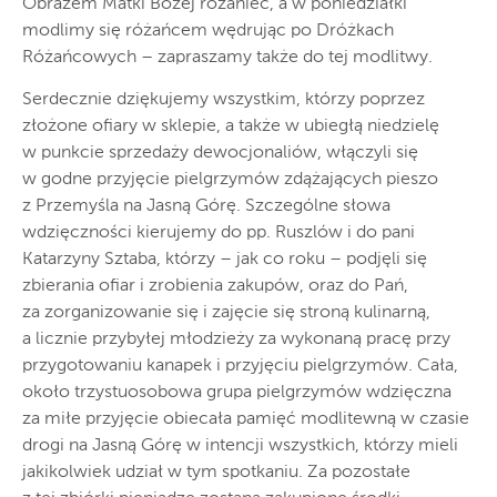
Obrazem Matki Bożej różaniec, a w poniedziałki
modlimy się różańcem wędrując po Dróżkach
Różańcowych – zapraszamy także do tej modlitwy.
Serdecznie dziękujemy wszystkim, którzy poprzez
złożone ofiary w sklepie, a także w ubiegłą niedzielę
w punkcie sprzedaży dewocjonaliów, włączyli się
w godne przyjęcie pielgrzymów zdążających pieszo
z Przemyśla na Jasną Górę. Szczególne słowa
wdzięczności kierujemy do pp. Ruszlów i do pani
Katarzyny Sztaba, którzy – jak co roku – podjęli się
zbierania ofiar i zrobienia zakupów, oraz do Pań,
za zorganizowanie się i zajęcie się stroną kulinarną,
a licznie przybyłej młodzieży za wykonaną pracę przy
przygotowaniu kanapek i przyjęciu pielgrzymów. Cała,
około trzystuosobowa grupa pielgrzymów wdzięczna
za miłe przyjęcie obiecała pamięć modlitewną w czasie
drogi na Jasną Górę w intencji wszystkich, którzy mieli
jakikolwiek udział w tym spotkaniu. Za pozostałe