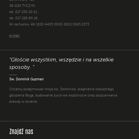
36-020 TYCZYN
tel. 017 230 20 61
tel. 017 229 80 16
Nr rachunku: 46 1020 4405 0000 2802 0245 2373
e-mail
"Głoście wszystkim, wszędzie i na wszelkie
sposoby. "
Św. Dominik Guzman
Chcemy podejmować misję św. Dominika: pragnienie odważnego
głoszenia Boga, budowanie życia we wspólnocie oraz poszukiwania
prawdy w świecie.
Znajdź nas