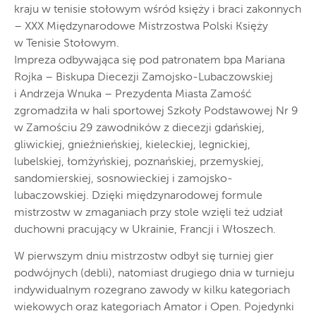
kraju w tenisie stołowym wśród księży i braci zakonnych
– XXX Międzynarodowe Mistrzostwa Polski Księży
w Tenisie Stołowym.
Impreza odbywająca się pod patronatem bpa Mariana
Rojka – Biskupa Diecezji Zamojsko-Lubaczowskiej
i Andrzeja Wnuka – Prezydenta Miasta Zamość
zgromadziła w hali sportowej Szkoły Podstawowej Nr 9
w Zamościu 29 zawodników z diecezji gdańskiej,
gliwickiej, gnieźnieńskiej, kieleckiej, legnickiej,
lubelskiej, łomżyńskiej, poznańskiej, przemyskiej,
sandomierskiej, sosnowieckiej i zamojsko-
lubaczowskiej. Dzięki międzynarodowej formule
mistrzostw w zmaganiach przy stole wzięli też udział
duchowni pracujący w Ukrainie, Francji i Włoszech.
W pierwszym dniu mistrzostw odbył się turniej gier
podwójnych (debli), natomiast drugiego dnia w turnieju
indywidualnym rozegrano zawody w kilku kategoriach
wiekowych oraz kategoriach Amator i Open. Pojedynki