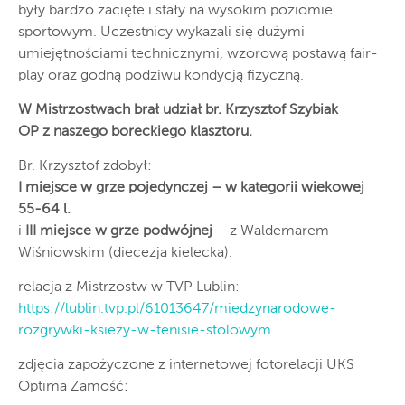
były bardzo zacięte i stały na wysokim poziomie
sportowym. Uczestnicy wykazali się dużymi
umiejętnościami technicznymi, wzorową postawą fair-
play oraz godną podziwu kondycją fizyczną.
W Mistrzostwach brał udział br. Krzysztof Szybiak
OP z naszego boreckiego klasztoru.
Br. Krzysztof zdobył:
I miejsce w grze pojedynczej – w kategorii wiekowej
55-64 l.
i
III miejsce w grze podwójnej
– z Waldemarem
Wiśniowskim (diecezja kielecka).
relacja z Mistrzostw w TVP Lublin:
https://lublin.tvp.pl/61013647/miedzynarodowe-
rozgrywki-ksiezy-w-tenisie-stolowym
zdjęcia zapożyczone z internetowej fotorelacji UKS
Optima Zamość: