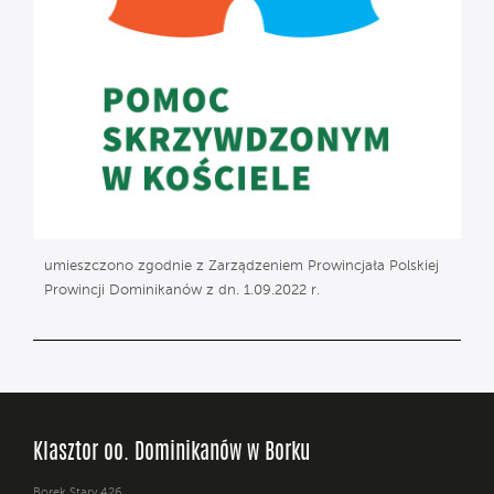
umieszczono zgodnie z Zarządzeniem Prowincjała Polskiej
Prowincji Dominikanów z dn. 1.09.2022 r.
Klasztor oo. Dominikanów w Borku
Borek Stary 426