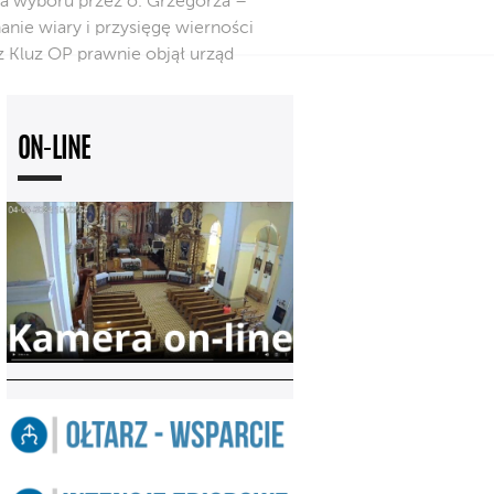
a wyboru przez o. Grzegorza –
anie wiary i przysięgę wierności
 Kluz OP prawnie objął urząd
ON-LINE