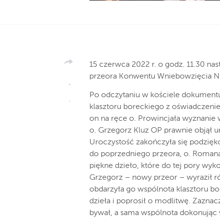
15 czerwca 2022 r. o godz. 11.30 nas
przeora Konwentu Wniebowzięcia NM
Po odczytaniu w kościele dokumentu
klasztoru boreckiego z oświadczenie
on na ręce o. Prowincjała wyznanie 
o. Grzegorz Kluz OP prawnie objął u
Uroczystość zakończyła się podzię
do poprzedniego przeora, o. Romana 
piękne dzieło, które do tej pory wy
Grzegorz – nowy przeor – wyraził ró
obdarzyła go wspólnota klasztoru bo
dzieła i poprosił o modlitwę. Zaznac
bywał, a sama wspólnota dokonując 