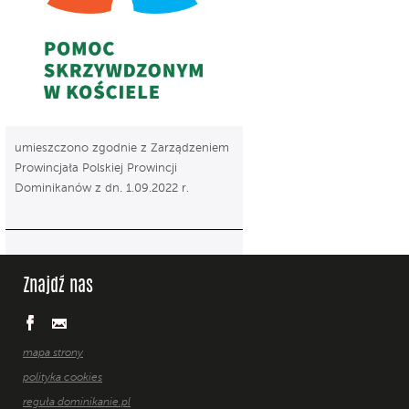
umieszczono zgodnie z Zarządzeniem
Prowincjała Polskiej Prowincji
Dominikanów z dn. 1.09.2022 r.
Znajdź nas
mapa strony
polityka cookies
reguła dominikanie.pl