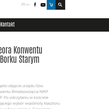
Poczta
Logowanie
Facebook
YouTube
Sklep
Kontakt
zeora Konwentu
Borku Starym
ąpiło objęcie urzędu (tzw.
onwentu Wniebowzięcia NMP
P. Po odczytaniu w kościele
jącego wybór wspólnoty klasztoru