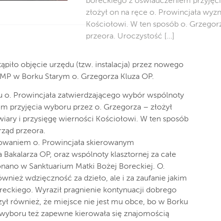
boreckiego z oświadczeniem przyjęci
złożył on na ręce o. Prowincjała wyzn
Kościołowi. W ten sposób o. Grzegorz
przeora. Uroczystość […]
tąpiło objęcie urzędu (tzw. instalacja) przez nowego
P w Borku Starym o. Grzegorza Kluza OP.
 o. Prowincjała zatwierdzającego wybór wspólnoty
m przyjęcia wyboru przez o. Grzegorza – złożył
wiary i przysięgę wierności Kościołowi. W ten sposób
rząd przeora.
kowaniem o. Prowincjała skierowanym
Bakalarza OP, oraz wspólnoty klasztornej za całe
konano w Sanktuarium Matki Bożej Boreckiej. O.
wnież wdzięczność za dzieło, ale i za zaufanie jakim
reckiego. Wyraził pragnienie kontynuacji dobrego
zył również, że miejsce nie jest mu obce, bo w Borku
wyboru też zapewne kierowała się znajomością