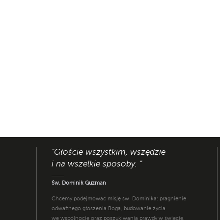
"Głoście wszystkim, wszędzie
i na wszelkie sposoby. "
Św. Dominik Guzman
Chcemy podejmować misję św. Dominika: pragnienie
odważnego głoszenia Boga, budowanie życia
we wspólnocie oraz poszukiwania prawdy w świecie.