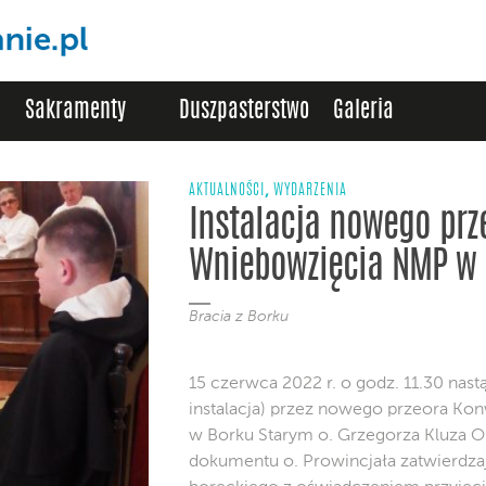
Sakramenty
Duszpasterstwo
Galeria
,
AKTUALNOŚCI
WYDARZENIA
Instalacja nowego pr
Wniebowzięcia NMP w 
Bracia z Borku
15 czerwca 2022 r. o godz. 11.30 nast
instalacja) przez nowego przeora K
w Borku Starym o. Grzegorza Kluza O
dokumentu o. Prowincjała zatwierdza