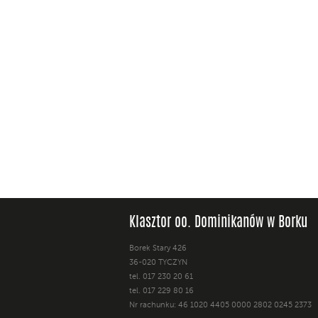
Klasztor oo. Dominikanów w Borku
Borek Stary 426
36-020 TYCZYN
tel. 017 230 20 61
tel. 017 229 80 16
Nr rachunku: 46 1020 4405 0000 2802 0245 2373