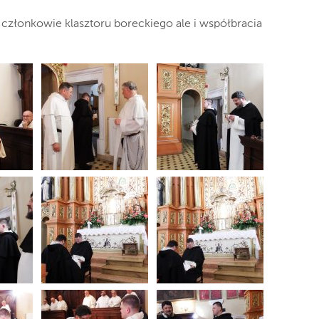
o członkowie klasztoru boreckiego ale i współbracia