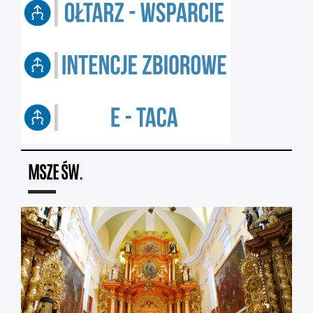
MSZE ŚW.