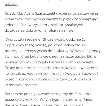
udziału.
Ksiądz Abp Adam Szal udzielił dyspensy od spożywania
pokarmów mięsnych w najbliższy piątek zobowiązując
jednocześnie wszystkich z niej korzystających
do złożenia dobrowolnej ofiary na misje.
W przyszłą niedzielę, 19 czerwca o godzinie 15
odprawimy mszę świętą, po której odbędzie się
procesja eucharystyczna do 4 ołtarzy. W czasie tej mszy
św. modlić się będą także dzieci z naszej parafii, które
w ubiegłym roku przyjęły Pierwszą Komunię Świętą.
Próby przed rocznicą będą u nas w kościele we wtorek
i w piątek po wieczornych mszach świętych. Spowiedź
przed rocznicą w sobotę od godziny 16.30 do 17.30
w naszym kościele.
Serdeczne podziękowanie kierujemy do Pań, które
posprzątały kościół. W tym tygodniu prosimy Panie:
Barbarę Ziaja, Teresę Trzyna i Monikę Lisowicz.