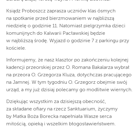
Ksiądz Proboszcz zaprasza uczniów klas ósmych
na spotkanie przed bierzmowaniem w najbliższą
niedzielę o godzinie 11. Natomiast pielgrzymka dzieci
komunijnych do Kalwarii Pacławskiej będzie
w najbliższą środę. Wyjazd o godzinie 7 z parkingu przy
kościele.
Informujemy, że nasz klasztor po zakończeniu kolejnej
kadencji przeorskiej przez O. Romana Bakalarza wybrał
na przeora O. Grzegorza Kluza, dotychczas pracującego
na Jamnej. W tym tygodniu O. Grzegorz obejmie swój
urząd, a my już dzisiaj polecamy go modlitwie wiernych.
Dziękując wszystkim za dzisiejszą obecność,
za składane ofiary na rzecz Sanktuarium, życzymy
by Matka Boża Borecka napełniała Wasze serca
miłością, opieką i wszelkim błogosławieństwem.