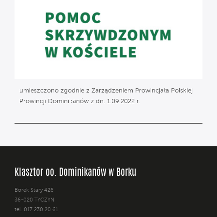
umieszczono zgodnie z Zarządzeniem Prowincjała Polskiej
Prowincji Dominikanów z dn. 1.09.2022 r.
Klasztor oo. Dominikanów w Borku
Borek Stary 426
36-020 TYCZYN
tel. 017 230 20 61