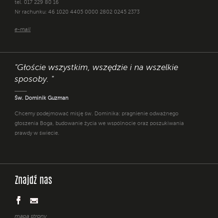
tel. 017 229 80 16
Nr rachunku: 46 1020 4405 0000 2802 0245 2373
e-mail
"Głoście wszystkim, wszędzie i na wszelkie
sposoby. "
Św. Dominik Guzman
Chcemy podejmować misję św. Dominika: pragnienie odważnego
głoszenia Boga, budowanie życia we wspólnocie oraz poszukiwania
prawdy w świecie.
Znajdź nas
mapa strony