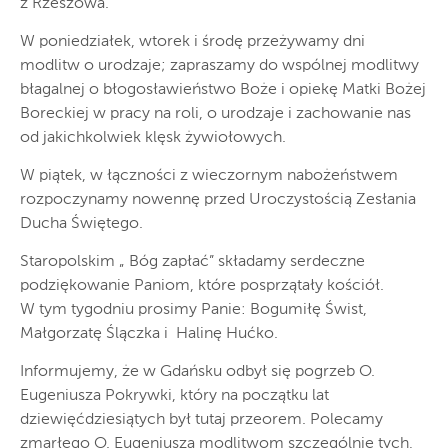
z Rzeszowa.
W poniedziałek, wtorek i środę przeżywamy dni
modlitw o urodzaje; zapraszamy do wspólnej modlitwy
błagalnej o błogosławieństwo Boże i opiekę Matki Bożej
Boreckiej w pracy na roli, o urodzaje i zachowanie nas
od jakichkolwiek klęsk żywiołowych.
W piątek, w łączności z wieczornym nabożeństwem
rozpoczynamy nowennę przed Uroczystością Zesłania
Ducha Świętego.
Staropolskim „ Bóg zapłać” składamy serdeczne
podziękowanie Paniom, które posprzątały kościół.
W tym tygodniu prosimy Panie: Bogumiłę Świst,
Małgorzatę Ślączka i Halinę Hućko.
Informujemy, że w Gdańsku odbył się pogrzeb O.
Eugeniusza Pokrywki, który na początku lat
dziewięćdziesiątych był tutaj przeorem. Polecamy
zmarłego O. Eugeniusza modlitwom szczególnie tych,