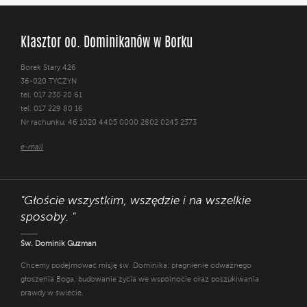
Klasztor oo. Dominikanów w Borku
Borek Stary 426
36-020 TYCZYN
tel. 017 230 20 61
tel. 017 229 80 16
Nr rachunku: 46 1020 4405 0000 2802 0245 2373
e-mail
"Głoście wszystkim, wszędzie i na wszelkie
sposoby. "
Św. Dominik Guzman
Chcemy podejmować misję św. Dominika: pragnienie odważnego
głoszenia Boga, budowanie życia we wspólnocie oraz poszukiwania
prawdy w świecie.