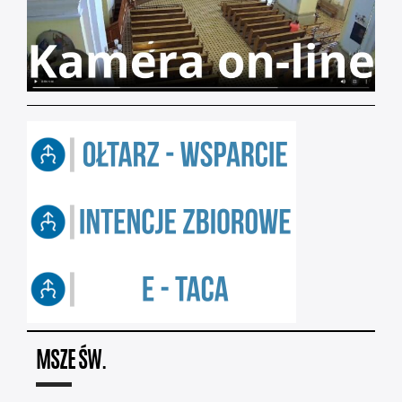
MSZE ŚW.