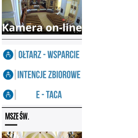
MSZE ŚW.