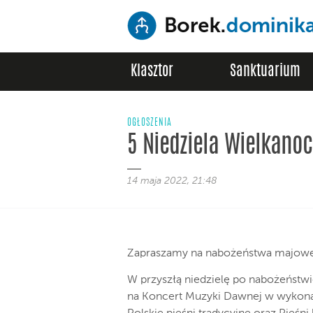
Klasztor
Sanktuarium
OGŁOSZENIA
5 Niedziela Wielkano
14 maja 2022, 21:48
Zapraszamy na nabożeństwa majowe 
W przyszłą niedzielę po nabożeństw
na Koncert Muzyki Dawnej w wykona