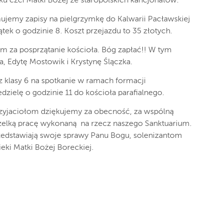
 ku czci Matki Bożej ze staropolskich kancjonałów.
ujemy zapisy na pielgrzymkę do Kalwarii Pacławskiej
ek o godzinie 8. Koszt przejazdu to 35 złotych.
m za posprzątanie kościoła. Bóg zapłać!! W tym
, Edytę Mostowik i Krystynę Ślączka.
 klasy 6 na spotkanie w ramach formacji
zielę o godzinie 11 do kościoła parafialnego.
yjaciołom dziękujemy za obecność, za wspólną
wszelką pracę wykonaną na rzecz naszego Sanktuarium.
zedstawiają swoje sprawy Panu Bogu, solenizantom
ki Matki Bożej Boreckiej.