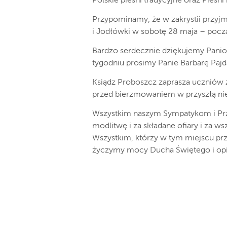
Polskie pieśni tradycyjne oraz Pieśni
Przypominamy, że w zakrystii przyjm
i Jodłówki w sobotę 28 maja – począt
Bardzo serdecznie dziękujemy Panio
tygodniu prosimy Panie Barbarę Pajda
Ksiądz Proboszcz zaprasza uczniów z
przed bierzmowaniem w przyszłą nied
Wszystkim naszym Sympatykom i Prz
modlitwę i za składane ofiary i za 
Wszystkim, którzy w tym miejscu pr
życzymy mocy Ducha Świętego i opie