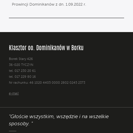
Prowincji Dominikanów z dn. 1.09.2022 r.
Klasztor oo. Dominikanów w Borku
Borek Stary 426
36-020 TYCZYN
tel. 017 230 20 61
tel. 017 229 80 16
Nr rachunku: 46 1020 4405 0000 2802 0245 2373
e-mail
"Głoście wszystkim, wszędzie i na wszelkie
sposoby. "