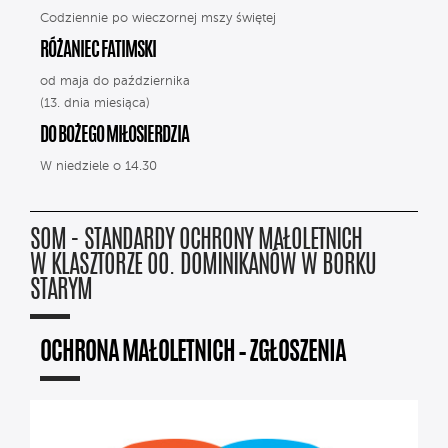
Codziennie po wieczornej mszy świętej
RÓŻANIEC FATIMSKI
od maja do października
(13. dnia miesiąca)
DO BOŻEGO MIŁOSIERDZIA
W niedziele o 14.30
SOM - STANDARDY OCHRONY MAŁOLETNICH
W KLASZTORZE OO. DOMINIKANÓW W BORKU
STARYM
OCHRONA MAŁOLETNICH – ZGŁOSZENIA