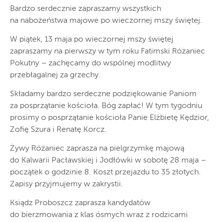
Bardzo serdecznie zapraszamy wszystkich
na nabożeństwa majowe po wieczornej mszy świętej.
W piątek, 13 maja po wieczornej mszy świętej
zapraszamy na pierwszy w tym roku Fatimski Różaniec
Pokutny – zachęcamy do wspólnej modlitwy
przebłagalnej za grzechy.
Składamy bardzo serdeczne podziękowanie Paniom
za posprzątanie kościoła. Bóg zapłać! W tym tygodniu
prosimy o posprzątanie kościoła Panie Elżbietę Kędzior,
Zofię Szura i Renatę Korcz.
Żywy Różaniec zaprasza na pielgrzymkę majową
do Kalwarii Pacławskiej i Jodłówki w sobotę 28 maja –
początek o godzinie 8. Koszt przejazdu to 35 złotych.
Zapisy przyjmujemy w zakrystii.
Ksiądz Proboszcz zaprasza kandydatów
do bierzmowania z klas ósmych wraz z rodzicami