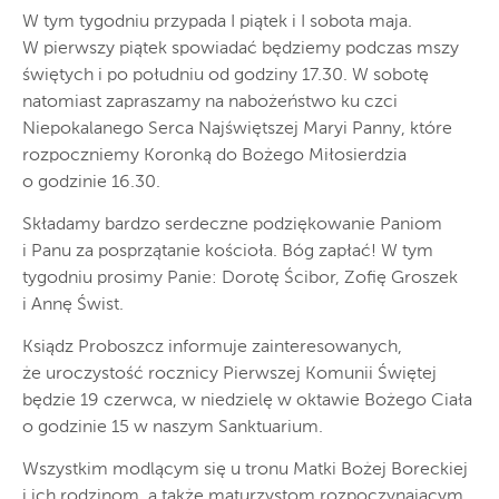
W tym tygodniu przypada I piątek i I sobota maja.
W pierwszy piątek spowiadać będziemy podczas mszy
świętych i po południu od godziny 17.30. W sobotę
natomiast zapraszamy na nabożeństwo ku czci
Niepokalanego Serca Najświętszej Maryi Panny, które
rozpoczniemy Koronką do Bożego Miłosierdzia
o godzinie 16.30.
Składamy bardzo serdeczne podziękowanie Paniom
i Panu za posprzątanie kościoła. Bóg zapłać! W tym
tygodniu prosimy Panie: Dorotę Ścibor, Zofię Groszek
i Annę Świst.
Ksiądz Proboszcz informuje zainteresowanych,
że uroczystość rocznicy Pierwszej Komunii Świętej
będzie 19 czerwca, w niedzielę w oktawie Bożego Ciała
o godzinie 15 w naszym Sanktuarium.
Wszystkim modlącym się u tronu Matki Bożej Boreckiej
i ich rodzinom, a także maturzystom rozpoczynającym