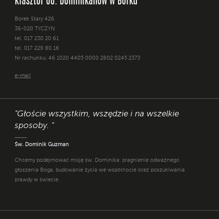
Klasztor oo. Dominikanów w Borku
Borek Stary 426
36-020 TYCZYN
tel. 017 230 20 61
tel. 017 229 80 16
Nr rachunku: 46 1020 4405 0000 2802 0245 2373
e-mail
"Głoście wszystkim, wszędzie i na wszelkie
sposoby. "
Św. Dominik Guzman
Chcemy podejmować misję św. Dominika: pragnienie odważnego
głoszenia Boga, budowanie życia we wspólnocie oraz poszukiwania
prawdy w świecie.