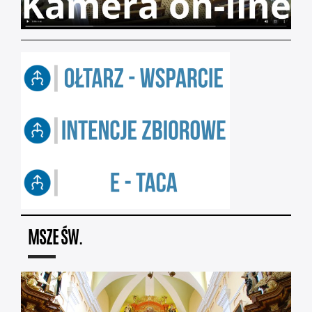
MSZE ŚW.