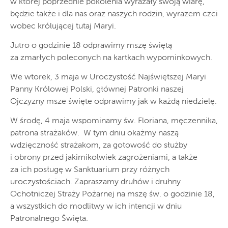
w której poprzednie pokolenia wyrażały swoją wiarę,
będzie także i dla nas oraz naszych rodzin, wyrazem czci
wobec królującej tutaj Maryi.
Jutro o godzinie 18 odprawimy mszę świętą
za zmarłych poleconych na kartkach wypominkowych.
We wtorek, 3 maja w Uroczystość Najświętszej Maryi
Panny Królowej Polski, głównej Patronki naszej
Ojczyzny msze święte odprawimy jak w każdą niedzielę.
W środę, 4 maja wspominamy św. Floriana, męczennika,
patrona strażaków. W tym dniu okażmy naszą
wdzięczność strażakom, za gotowość do służby
i obrony przed jakimikolwiek zagrożeniami, a także
za ich posługę w Sanktuarium przy różnych
uroczystościach. Zapraszamy druhów i druhny
Ochotniczej Straży Pożarnej na mszę św. o godzinie 18,
a wszystkich do modlitwy w ich intencji w dniu
Patronalnego Święta.