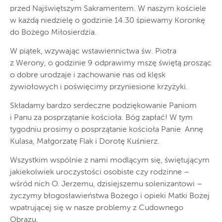
przed Najświętszym Sakramentem. W naszym kościele
w każdą niedzielę o godzinie 14.30 śpiewamy Koronkę
do Bożego Miłosierdzia.
W piątek, wzywając wstawiennictwa św. Piotra
z Werony, o godzinie 9 odprawimy mszę świętą prosząc
o dobre urodzaje i zachowanie nas od klęsk
żywiołowych i poświęcimy przyniesione krzyżyki.
Składamy bardzo serdeczne podziękowanie Paniom
i Panu za posprzątanie kościoła. Bóg zapłać! W tym
tygodniu prosimy o posprzątanie kościoła Panie Annę
Kulasa, Małgorzatę Flak i Dorotę Kuśnierz.
Wszystkim wspólnie z nami modlącym się, świętującym
jakiekolwiek uroczystości osobiste czy rodzinne –
wśród nich O. Jerzemu, dzisiejszemu solenizantowi –
życzymy błogosławieństwa Bożego i opieki Matki Bożej
wpatrującej się w nasze problemy z Cudownego
Obrazu.