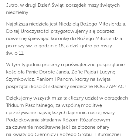
Jutro, w drugi Dzień Świąt, porządek mszy świętych
niedzielny.
Najbliższa niedziela jest Niedzielą Bożego Miłosierdzia.
Do tej Uroczystości przygotowujemy się poprzez
nowennę śpiewając koronkę do Bożego Miłosierdzia
po mszy św. o godzinie 18, a dziś i jutro po mszy
św. o 11.
W tym tygodniu prosimy o poświąteczne posprzątanie
kościoła Panie Dorotę Janda, Zofię Pajda i Lucynę
Szymkowicz. Paniom i Panom, którzy na święta
posprzątali kościół składamy serdeczne BÓG ZAPŁAĆ!
Dziękujemy wszystkim za tak liczny udział w obrzędach
Triduum Paschalnego, za wspólną modlitwę
i przeżywanie największych tajemnic naszej wiary.
Podziękowania składamy Różom Różańcowym
za czuwanie modlitewne jak i za złożone ofiary
na kwiaty do Ciemnicy i Bożego Grobu, Liturgicznej