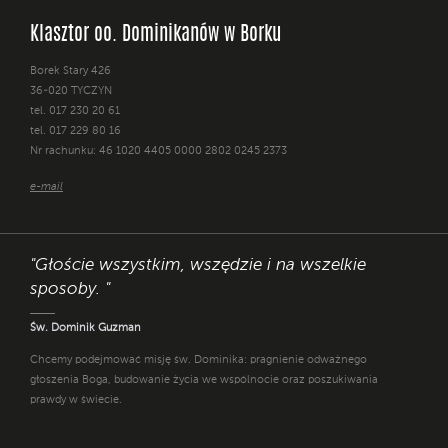
Klasztor oo. Dominikanów w Borku
Borek Stary 426
36-020 TYCZYN
tel. 017 230 20 61
tel. 017 229 80 16
Nr rachunku: 46 1020 4405 0000 2802 0245 2373
e-mail
"Głoście wszystkim, wszędzie i na wszelkie
sposoby. "
Św. Dominik Guzman
Chcemy podejmować misję św. Dominika: pragnienie odważnego
głoszenia Boga, budowanie życia we wspólnocie oraz poszukiwania
prawdy w świecie.