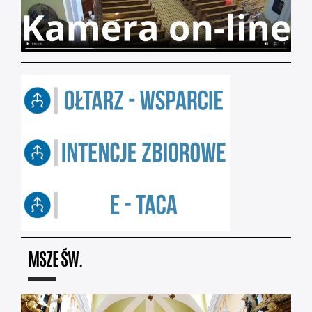
MSZE ŚW.