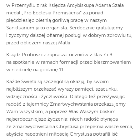
w Przemyślu z rąk Księdza Arcybiskupa Adama Szala
medal „Pro Ecclesia Premisliensi” za ponad
pięćdziesięcioletnią gorliwą pracę w naszym
Sanktuarium jako organista. Serdecznie gratulujemy
i życzymy dalszej ofiarnej posługi w dobrym zdrowiu tu,
przed obliczem naszej Matki.
Ksiądz Proboszcz zaprasza uczniów z klas 7 i 8
na spotkanie w ramach formacji przed bierzmowaniem
w niedzielę na godzinę 11.
Każde Święta są szczególną okazją, by swoim
najbliższym przekazać wyrazy pamięci, szacunku,
wdzięczności i życzliwości. Dlatego też przeżywając
radość z tajemnicy Zmartwychwstania przekazujemy
Wam wszystkim, a poprzez Was Waszym bliskim
najserdeczniejsze życzenia: niech radość płynąca
ze zmartwychwstania Chrystusa przepełnia wasze serca,
abyście napełnieni miłością Chrystusa potrafili iść