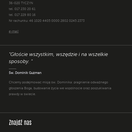
36-020 TYCZYN
tel. 017 230 20 61
tel. 017 229 80 16
Nr rachunku: 46 1020 4405 0000 2802 0245 2373
e-mail
"Głoście wszystkim, wszędzie i na wszelkie
sposoby. "
Św. Dominik Guzman
Chcemy podejmować misję św. Dominika: pragnienie odważnego
głoszenia Boga, budowanie życia we wspólnocie oraz poszukiwania
prawdy w świecie.
Znajdź nas