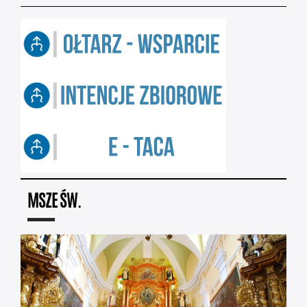
MSZE ŚW.