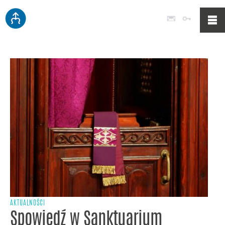
Poczta
Logowan
AKTUALNOŚCI
Spowiedź w Sanktuarium