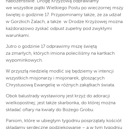
nabożeństwie. Drogę Krzyżową odprawiamy
we wszystkie piątki Wielkiego Postu po wieczornej mszy
świętej o godzinie 17. Przypominamy także, że za udział
w Gorzkich Żalach, a także w Drodze Krzyżowej można
każdorazowo zyskać odpust zupełny pod zwykłymi
warunkami.
Jutro o godzinie 17 odprawimy mszę świętą
za zmarłych, których imiona poleciliśmy na kartkach
wypominkowych.
W przyszłą niedzielę modlić się będziemy w intencji
wszystkich misjonarzy i misjonarek, głoszących
Chrystusową Ewangelię w różnych zakątkach świata.
Obok balustrady wystawiony jest krzyż do adoracji
wielkopostnej; jest także skarbonka, do której można
składać ofiary na kwiaty do Bożego Grobu.
Paniom, które w ubiegłym tygodniu posprzątały kościół
składamy serdeczne podziękowanie – a w tym tygodniu