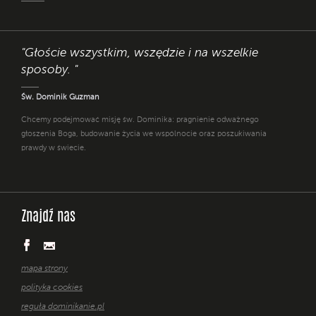
"Głoście wszystkim, wszędzie i na wszelkie
sposoby. "
Św. Dominik Guzman
Chcemy podejmować misję św. Dominika: pragnienie odważnego
głoszenia Boga, budowanie życia we wspólnocie oraz poszukiwania
prawdy w świecie.
Znajdź nas
mapa strony
polityka cookies
reguła dominikanie.pl