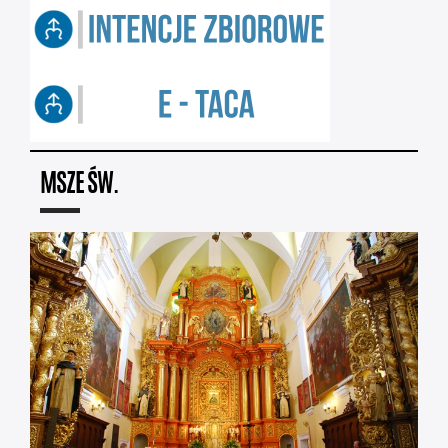
MSZE ŚW.