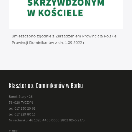
umieszczono zgodnie z Zarządzeniem Prowincjała Polskiej
Prowincji Dominikanów z dn. 1.09.2022 r.
Klasztor oo. Dominikanów w Borku
Borek Stary 426
36-020 TYCZYN
tel. 017 230 20 61
tel. 017 229 80 16
Nr rachunku: 46 1020 4405 0000 2802 0245 2373
e-mail