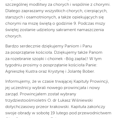
szczególnej modlitwy za chorych i wspólnie z chorymi.
Dlatego zapraszamy wszystkich chorych, cierpiących,
starszych i osamotnionych, a także opiekujących się
chorymi na mszę świętą o godzinie 9. Podczas mszy
świętej zostanie udzielony sakrament namaszczenia
chorych.
Bardzo serdecznie dziękujemy Paniom i Panu
za posprzątanie kościoła. Dziękujemy także Panom
za rozebranie szopki i choinek -Bóg zapłać! W tym
tygodniu prosimy o posprzątanie kościoła Panie:
Agnieszkę Kustra oraz Krystynę i Jolantę Bober.
Informujemy, że w czasie trwającej Kapituły Prowincji,
jej uczestnicy wybrali nowego prowincjała i nowy
zarząd. Prowincjałem został wybrany
trzydziestoośmioletni O. dr Łukasz Wiśniewski
dotychczasowy przeor krakowski. Kapituła zakończy
swoje obrady w sobotę 19 lutego pod przewodnictwem