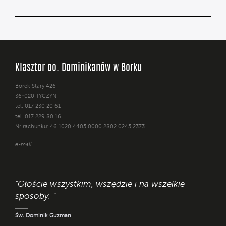
Klasztor oo. Dominikanów w Borku
Borek Stary 426
36-020 TYCZYN
tel. 017 230 20 61
tel. 017 229 80 16
Nr rachunku: 46 1020 4405 0000 2802 0245 2373
e-mail
"Głoście wszystkim, wszędzie i na wszelkie
sposoby. "
Św. Dominik Guzman