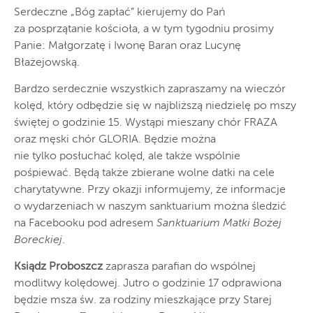
Serdeczne „Bóg zapłać” kierujemy do Pań
za posprzątanie kościoła, a w tym tygodniu prosimy
Panie: Małgorzatę i Iwonę Baran oraz Lucynę
Błażejowską.
Bardzo serdecznie wszystkich zapraszamy na wieczór
kolęd, który odbędzie się w najbliższą niedzielę po mszy
świętej o godzinie 15. Wystąpi mieszany chór FRAZA
oraz męski chór GLORIA. Będzie można
nie tylko posłuchać kolęd, ale także wspólnie
pośpiewać. Będą także zbierane wolne datki na cele
charytatywne. Przy okazji informujemy, że informacje
o wydarzeniach w naszym sanktuarium można śledzić
na Facebooku pod adresem
Sanktuarium Matki Bożej
Boreckiej
.
Ksiądz Proboszcz
zaprasza parafian do wspólnej
modlitwy kolędowej. Jutro o godzinie 17 odprawiona
będzie msza św. za rodziny mieszkające przy Starej