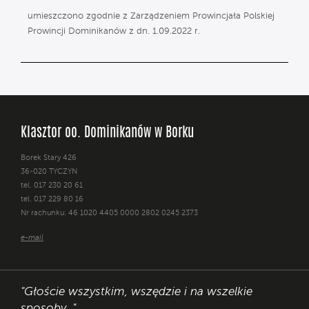
umieszczono zgodnie z Zarządzeniem Prowincjała Polskiej
Prowincji Dominikanów z dn. 1.09.2022 r.
Klasztor oo. Dominikanów w Borku
Borek Stary 426
36-020 TYCZYN
tel. 017 230 20 61
tel. 017 229 80 16
Nr rachunku: 46 1020 4405 0000 2802 0245 2373
e-mail
"Głoście wszystkim, wszędzie i na wszelkie
sposoby. "