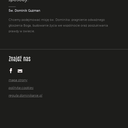
Św. Dominik Guzman
Chcemy podejmować misję św. Dominika: pragnienie odważnego
głoszenia Boga, budowanie życia we wspólnocie oraz poszukiwania
prawdy w świecie.
Znajdź nas
mapa strony
polityka cookies
reguła dominikanie.pl