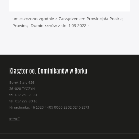
umieszczono zgodnie z Zarządzeniem Prowincjała Polskiej
Prowincji Dominikanów z dn. 1.09.2022 r.
Klasztor oo. Dominikanów w Borku
Borek Stary 426
36-020 TYCZYN
tel. 017 230 20 61
tel. 017 229 80 16
Nr rachunku: 46 1020 4405 0000 2802 0245 2373
e-mail