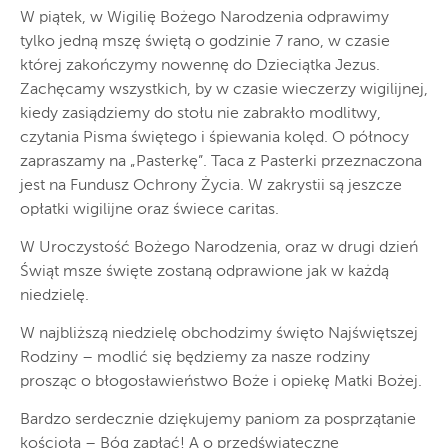
W piątek, w Wigilię Bożego Narodzenia odprawimy
tylko jedną mszę świętą o godzinie 7 rano, w czasie
której zakończymy nowennę do Dzieciątka Jezus.
Zachęcamy wszystkich, by w czasie wieczerzy wigilijnej,
kiedy zasiądziemy do stołu nie zabrakło modlitwy,
czytania Pisma świętego i śpiewania kolęd. O północy
zapraszamy na „Pasterkę”. Taca z Pasterki przeznaczona
jest na Fundusz Ochrony Życia. W zakrystii są jeszcze
opłatki wigilijne oraz świece caritas.
W Uroczystość Bożego Narodzenia, oraz w drugi dzień
Świąt msze święte zostaną odprawione jak w każdą
niedzielę.
W najbliższą niedzielę obchodzimy święto Najświętszej
Rodziny – modlić się będziemy za nasze rodziny
prosząc o błogosławieństwo Boże i opiekę Matki Bożej.
Bardzo serdecznie dziękujemy paniom za posprzątanie
kościoła – Bóg zapłać! A o przedświąteczne