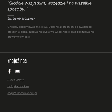
"Głoście wszystkim, wszędzie i na wszelkie
sposoby. "
Św. Dominik Guzman
Chcemy podejmować misję św. Dominika: pragnienie odważnego
głoszenia Boga, budowanie życia we wspólnocie oraz poszukiwania
prawdy w świecie.
Znajdź nas
mapa strony
polityka cookies
reguła dominikanie.pl