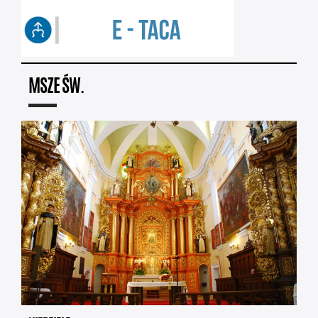
MSZE ŚW.