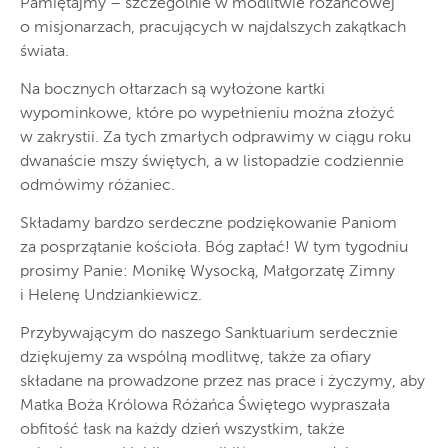
Pamiętajmy – szczególnie w modlitwie różańcowej
o misjonarzach, pracujących w najdalszych zakątkach
świata.
Na bocznych ołtarzach są wyłożone kartki
wypominkowe, które po wypełnieniu można złożyć
w zakrystii. Za tych zmarłych odprawimy w ciągu roku
dwanaście mszy świętych, a w listopadzie codziennie
odmówimy różaniec.
Składamy bardzo serdeczne podziękowanie Paniom
za posprzątanie kościoła. Bóg zapłać! W tym tygodniu
prosimy Panie: Monikę Wysocką, Małgorzatę Zimny
i Helenę Undziankiewicz.
Przybywającym do naszego Sanktuarium serdecznie
dziękujemy za wspólną modlitwę, także za ofiary
składane na prowadzone przez nas prace i życzymy, aby
Matka Boża Królowa Różańca Świętego wypraszała
obfitość łask na każdy dzień wszystkim, także