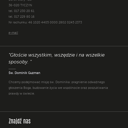
36-020 TYCZYN
tel. 017 230 20 61
tel. 017 229 80 16
Nr rachunku: 46 1020 4405 0000 2802 0245 2373
e-mail
"Głoście wszystkim, wszędzie i na wszelkie
sposoby. "
Św. Dominik Guzman
Chcemy podejmować misję św. Dominika: pragnienie odważnego
głoszenia Boga, budowanie życia we wspólnocie oraz poszukiwania
prawdy w świecie.
Znajdź nas