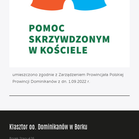
umieszczono zgodnie z Zarządzeniem Prowincjała Polskiej
Prowincji Dominikanów z dn. 1.09.2022 r.
Klasztor oo. Dominikanów w Borku
Borek Stary 426