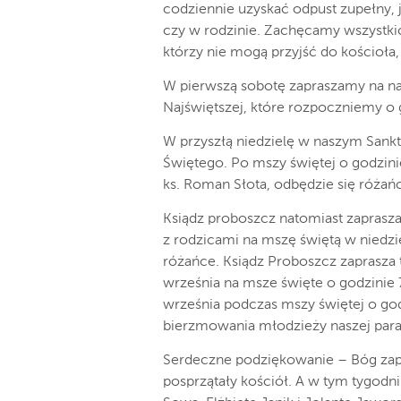
codziennie uzyskać odpust zupełny, j
czy w rodzinie. Zachęcamy wszystki
którzy nie mogą przyjść do kościoła
W pierwszą sobotę zapraszamy na n
Najświętszej, które rozpoczniemy o 
W przyszłą niedzielę w naszym Sank
Świętego. Po mszy świętej o godzini
ks. Roman Słota, odbędzie się różańc
Ksiądz proboszcz natomiast zaprasza
z rodzicami na mszę świętą w niedzie
różańce. Ksiądz Proboszcz zaprasza 
września na msze święte o godzinie 7
września podczas mszy świętej o god
bierzmowania młodzieży naszej paraf
Serdeczne podziękowanie – Bóg zap
posprzątały kościół. A w tym tygodn