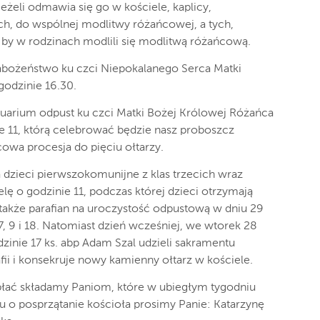
eżeli odmawia się go w kościele, kaplicy,
ch, do wspólnej modlitwy różańcowej, a tych,
, by w rodzinach modlili się modlitwą różańcową.
abożeństwo ku czci Niepokalanego Serca Matki
godzinie 16.30.
tuarium odpust ku czci Matki Bożej Królowej Różańca
e 11, którą celebrować będzie nasz proboszcz
owa procesja do pięciu ołtarzy.
 dzieci pierwszokomunijne z klas trzecich wraz
lę o godzinie 11, podczas której dzieci otrzymają
także parafian na uroczystość odpustową w dniu 29
, 9 i 18. Natomiast dzień wcześniej, we wtorek 28
zinie 17 ks. abp Adam Szal udzieli sakramentu
ii i konsekruje nowy kamienny ołtarz w kościele.
łać składamy Paniom, które w ubiegłym tygodniu
iu o posprzątanie kościoła prosimy Panie: Katarzynę