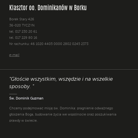
Klasztor oo. Dominikanów w Borku
Borek Stary 426
36-020 TYCZYN
tel. 017 230 20 61
tel. 017 229 80 16
Nr rachunku: 46 1020 4405 0000 2802 0245 2373
e-mail
"Głoście wszystkim, wszędzie i na wszelkie
sposoby. "
Św. Dominik Guzman
Chcemy podejmować misję św. Dominika: pragnienie odważnego
głoszenia Boga, budowanie życia we wspólnocie oraz poszukiwania
prawdy w świecie.