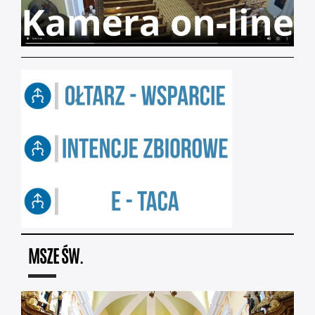
MSZE ŚW.