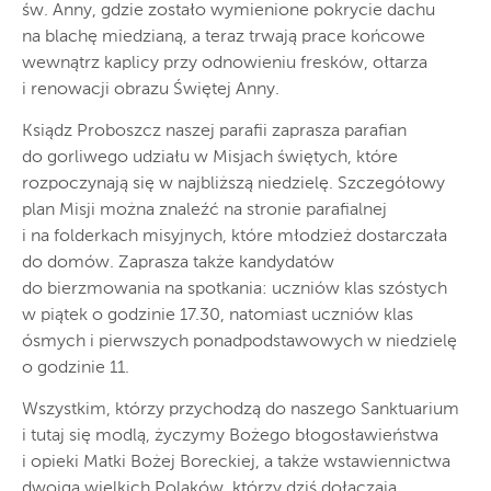
św. Anny, gdzie zostało wymienione pokrycie dachu
na blachę miedzianą, a teraz trwają prace końcowe
wewnątrz kaplicy przy odnowieniu fresków, ołtarza
i renowacji obrazu Świętej Anny.
Ksiądz Proboszcz naszej parafii zaprasza parafian
do gorliwego udziału w Misjach świętych, które
rozpoczynają się w najbliższą niedzielę. Szczegółowy
plan Misji można znaleźć na stronie parafialnej
i na folderkach misyjnych, które młodzież dostarczała
do domów. Zaprasza także kandydatów
do bierzmowania na spotkania: uczniów klas szóstych
w piątek o godzinie 17.30, natomiast uczniów klas
ósmych i pierwszych ponadpodstawowych w niedzielę
o godzinie 11.
Wszystkim, którzy przychodzą do naszego Sanktuarium
i tutaj się modlą, życzymy Bożego błogosławieństwa
i opieki Matki Bożej Boreckiej, a także wstawiennictwa
dwojga wielkich Polaków, którzy dziś dołączają