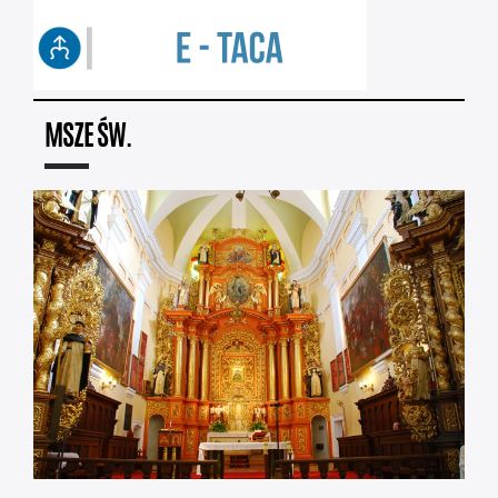
MSZE ŚW.