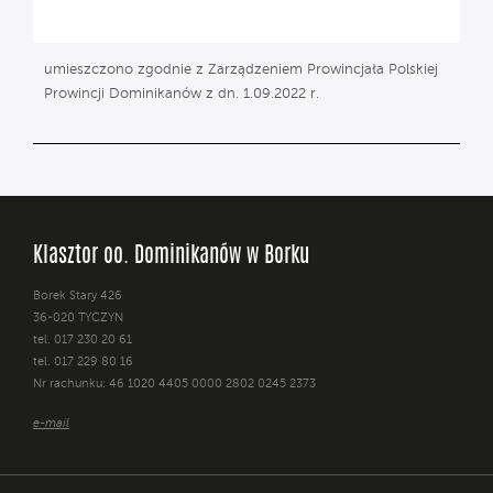
umieszczono zgodnie z Zarządzeniem Prowincjała Polskiej
Prowincji Dominikanów z dn. 1.09.2022 r.
Klasztor oo. Dominikanów w Borku
Borek Stary 426
36-020 TYCZYN
tel. 017 230 20 61
tel. 017 229 80 16
Nr rachunku: 46 1020 4405 0000 2802 0245 2373
e-mail