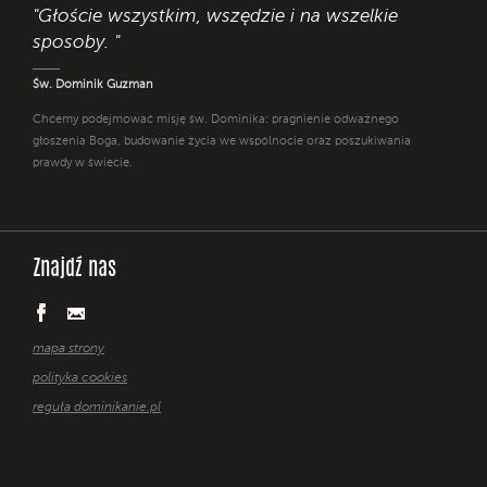
"Głoście wszystkim, wszędzie i na wszelkie
sposoby. "
Św. Dominik Guzman
Chcemy podejmować misję św. Dominika: pragnienie odważnego
głoszenia Boga, budowanie życia we wspólnocie oraz poszukiwania
prawdy w świecie.
Znajdź nas
mapa strony
polityka cookies
reguła dominikanie.pl