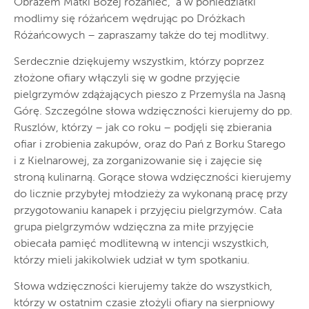
Obrazem Matki Bożej różaniec, a w poniedziałki
modlimy się różańcem wędrując po Dróżkach
Różańcowych – zapraszamy także do tej modlitwy.
Serdecznie dziękujemy wszystkim, którzy poprzez
złożone ofiary włączyli się w godne przyjęcie
pielgrzymów zdążających pieszo z Przemyśla na Jasną
Górę. Szczególne słowa wdzięczności kierujemy do pp.
Ruszlów, którzy – jak co roku – podjęli się zbierania
ofiar i zrobienia zakupów, oraz do Pań z Borku Starego
i z Kielnarowej, za zorganizowanie się i zajęcie się
stroną kulinarną. Gorące słowa wdzięczności kierujemy
do licznie przybyłej młodzieży za wykonaną pracę przy
przygotowaniu kanapek i przyjęciu pielgrzymów. Cała
grupa pielgrzymów wdzięczna za miłe przyjęcie
obiecała pamięć modlitewną w intencji wszystkich,
którzy mieli jakikolwiek udział w tym spotkaniu.
Słowa wdzięczności kierujemy także do wszystkich,
którzy w ostatnim czasie złożyli ofiary na sierpniowy