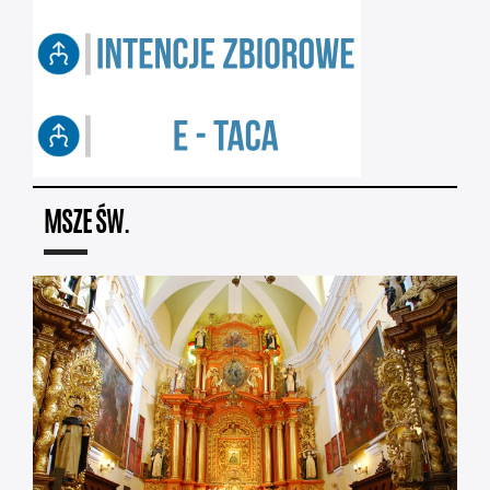
MSZE ŚW.