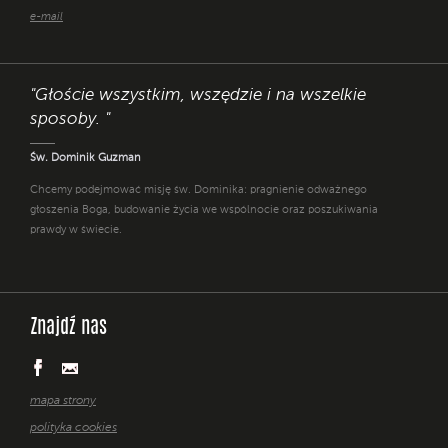
e-mail
"Głoście wszystkim, wszędzie i na wszelkie
sposoby. "
Św. Dominik Guzman
Chcemy podejmować misję św. Dominika: pragnienie odważnego
głoszenia Boga, budowanie życia we wspólnocie oraz poszukiwania
prawdy w świecie.
Znajdź nas
mapa strony
polityka cookies