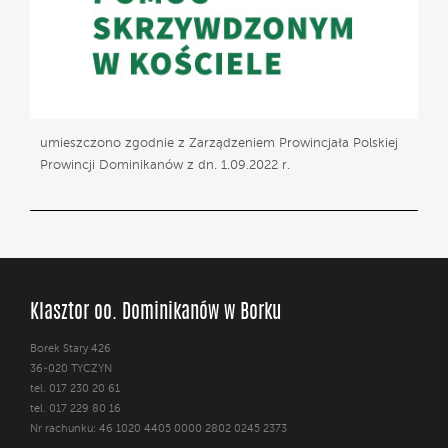
umieszczono zgodnie z Zarządzeniem Prowincjała Polskiej
Prowincji Dominikanów z dn. 1.09.2022 r.
Klasztor oo. Dominikanów w Borku
Borek Stary 426
36-020 TYCZYN
tel. 017 230 20 61
tel. 017 229 80 16
Nr rachunku: 46 1020 4405 0000 2802 0245 2373