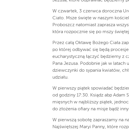
Jezusa, które odprawiać będziemy p
W czwartek, 3 czerwca doroczna Uro
Ciało. Msze święte w naszym kościele 
Proboszcz natomiast zaprasza wszyst
która rozpocznie się po mszy świętej
Przez całą Oktawę Bożego Ciała zap
po której odbywać się będą procesj
eucharystyczną łączyć będziemy z
Pana Jezusa. Podobnie jak w latach
dziewczynki do sypania kwiatów, ch
udziału.
W pierwszy piątek spowiadać będzie
od godziny 17:30. Ksiądz abp Adam 
mięsnych w najbliższy piątek, jednoc
do złożenia ofiary na misje bądź inny
W pierwszą sobotę zapraszamy na n
Najświętszej Maryi Panny, które roz