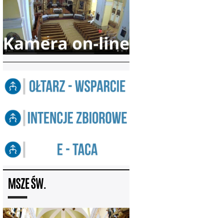
MSZE ŚW.