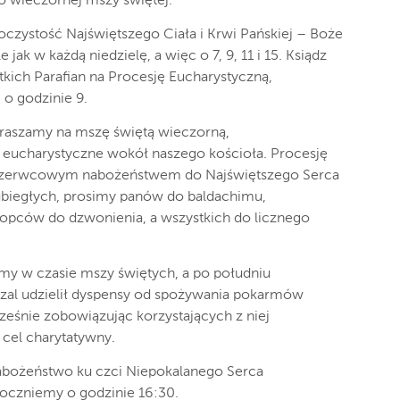
o wieczornej mszy świętej.
czystość Najświętszego Ciała i Krwi Pańskiej – Boże
jak w każdą niedzielę, a więc o 7, 9, 11 i 15. Ksiądz
kich Parafian na Procesję Eucharystyczną,
 o godzinie 9.
raszamy na mszę świętą wieczorną,
e eucharystyczne wokół naszego kościoła. Procesję
 czerwcowym nabożeństwem do Najświętszego Serca
 ubiegłych, prosimy panów do baldachimu,
łopców do dzwonienia, a wszystkich do licznego
my w czasie mszy świętych, a po południu
Szal udzielił dyspensy od spożywania pokarmów
ześnie zobowiązując korzystających z niej
 cel charytatywny.
abożeństwo ku czci Niepokalanego Serca
poczniemy o godzinie 16:30.