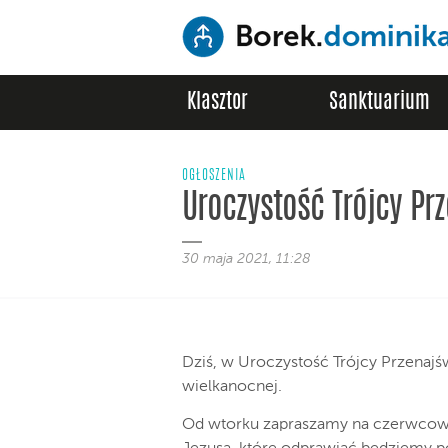
Klasztor
Sanktuarium
OGŁOSZENIA
Uroczystość Trójcy Pr
30 maja 2021, 11:28
Dziś, w Uroczystość Trójcy Przenajśw
wielkanocnej.
Od wtorku zapraszamy na czerwcowe