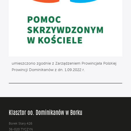
umieszczono zgodnie z Zarządzeniem Prowincjała Polskiej
Prowincji Dominikanów z dn. 1.09.2022 r.
Klasztor oo. Dominikanów w Borku
Borek Stary 426
36-020 TYCZYN