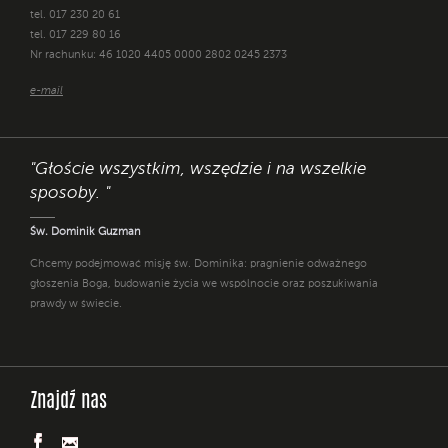
tel. 017 230 20 61
tel. 017 229 80 16
Nr rachunku: 46 1020 4405 0000 2802 0245 2373
e-mail
"Głoście wszystkim, wszędzie i na wszelkie
sposoby. "
Św. Dominik Guzman
Chcemy podejmować misję św. Dominika: pragnienie odważnego
głoszenia Boga, budowanie życia we wspólnocie oraz poszukiwania
prawdy w świecie.
Znajdź nas