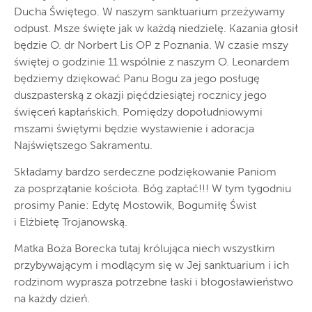
Ducha Świętego. W naszym sanktuarium przeżywamy
odpust. Msze święte jak w każdą niedzielę. Kazania głosił
będzie O. dr Norbert Lis OP z Poznania. W czasie mszy
świętej o godzinie 11 wspólnie z naszym O. Leonardem
będziemy dziękować Panu Bogu za jego posługę
duszpasterską z okazji pięćdziesiątej rocznicy jego
święceń kapłańskich. Pomiędzy dopołudniowymi
mszami świętymi będzie wystawienie i adoracja
Najświętszego Sakramentu.
Składamy bardzo serdeczne podziękowanie Paniom
za posprzątanie kościoła. Bóg zapłać!!! W tym tygodniu
prosimy Panie: Edytę Mostowik, Bogumiłę Świst
i Elżbietę Trojanowską.
Matka Boża Borecka tutaj królująca niech wszystkim
przybywającym i modlącym się w Jej sanktuarium i ich
rodzinom wyprasza potrzebne łaski i błogosławieństwo
na każdy dzień.