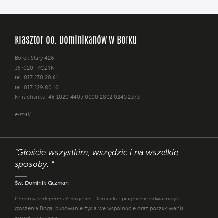
Klasztor oo. Dominikanów w Borku
Borek Stary 426
36-020 TYCZYN
tel. 017 230 20 61
tel. 017 229 80 16
Nr rachunku: 46 1020 4405 0000 2802 0245 2373
e-mail
"Głoście wszystkim, wszędzie i na wszelkie
sposoby. "
Św. Dominik Guzman
Chcemy podejmować misję św. Dominika: pragnienie odważnego
głoszenia Boga, budowanie życia we wspólnocie oraz poszukiwania