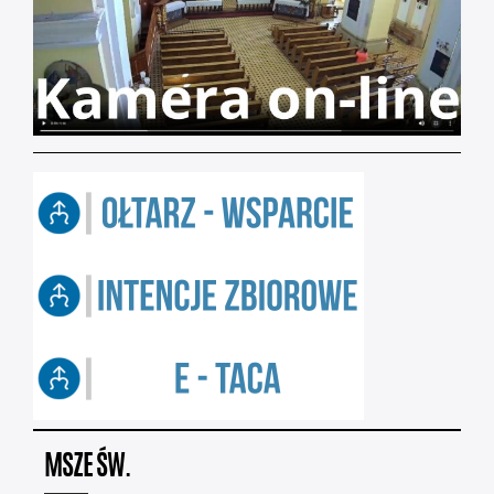
MSZE ŚW.