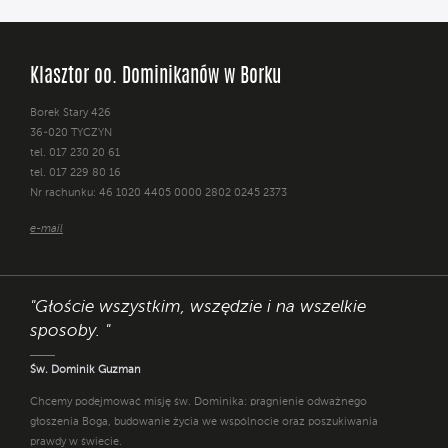
Klasztor oo. Dominikanów w Borku
Borek Stary 426
36-020 TYCZYN
tel. 017 230 20 61
tel. 017 229 80 16
Nr rachunku: 46 1020 4405 0000 2802 0245 2373
e-mail
"Głoście wszystkim, wszędzie i na wszelkie
sposoby. "
Św. Dominik Guzman
Chcemy podejmować misję św. Dominika: pragnienie odważnego
głoszenia Boga, budowanie życia we wspólnocie oraz poszukiwania
prawdy w świecie.