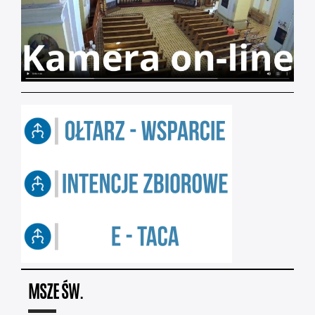
MSZE ŚW.