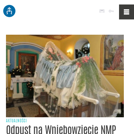
Poczta
Logowan
AKTUALNOŚCI
Odpust na Wniebowzięcie NMP