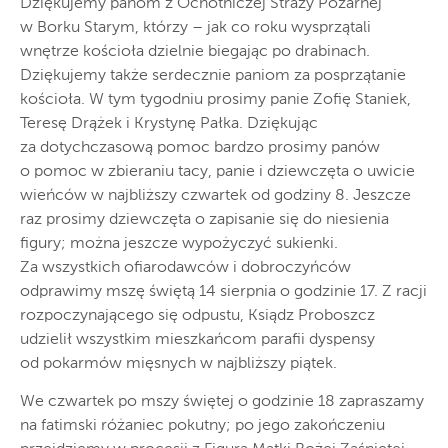
Dziękujemy panom z Ochotniczej Straży Pożarnej
w Borku Starym, którzy – jak co roku wysprzątali
wnętrze kościoła dzielnie biegając po drabinach.
Dziękujemy także serdecznie paniom za posprzątanie
kościoła. W tym tygodniu prosimy panie Zofię Staniek,
Teresę Drążek i Krystynę Pałka. Dziękując
za dotychczasową pomoc bardzo prosimy panów
o pomoc w zbieraniu tacy, panie i dziewczęta o uwicie
wieńców w najbliższy czwartek od godziny 8. Jeszcze
raz prosimy dziewczęta o zapisanie się do niesienia
figury; można jeszcze wypożyczyć sukienki.
Za wszystkich ofiarodawców i dobroczyńców
odprawimy mszę świętą 14 sierpnia o godzinie 17. Z racji
rozpoczynającego się odpustu, Ksiądz Proboszcz
udzielił wszystkim mieszkańcom parafii dyspensy
od pokarmów mięsnych w najbliższy piątek.
We czwartek po mszy świętej o godzinie 18 zapraszamy
na fatimski różaniec pokutny; po jego zakończeniu