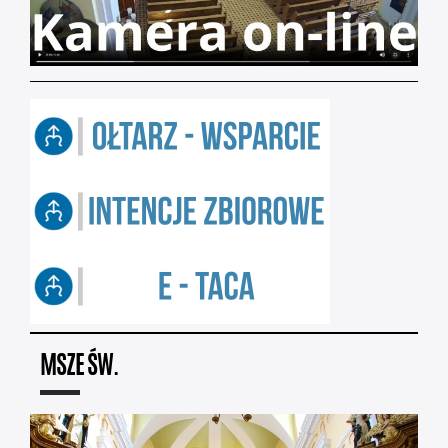
MSZE ŚW.