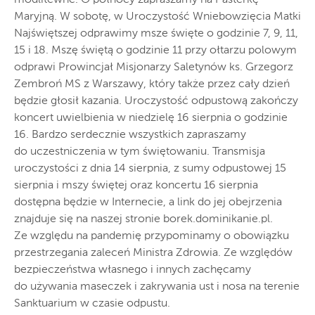
modlitewne. O północy zapraszamy na Pasterkę
Maryjną. W sobotę, w Uroczystość Wniebowzięcia Matki
Najświętszej odprawimy msze święte o godzinie 7, 9, 11,
15 i 18. Mszę świętą o godzinie 11 przy ołtarzu polowym
odprawi Prowincjał Misjonarzy Saletynów ks. Grzegorz
Zembroń MS z Warszawy, który także przez cały dzień
będzie głosił kazania. Uroczystość odpustową zakończy
koncert uwielbienia w niedzielę 16 sierpnia o godzinie
16. Bardzo serdecznie wszystkich zapraszamy
do uczestniczenia w tym świętowaniu. Transmisja
uroczystości z dnia 14 sierpnia, z sumy odpustowej 15
sierpnia i mszy świętej oraz koncertu 16 sierpnia
dostępna będzie w Internecie, a link do jej obejrzenia
znajduje się na naszej stronie borek.dominikanie.pl.
Ze względu na pandemię przypominamy o obowiązku
przestrzegania zaleceń Ministra Zdrowia. Ze względów
bezpieczeństwa własnego i innych zachęcamy
do używania maseczek i zakrywania ust i nosa na terenie
Sanktuarium w czasie odpustu.