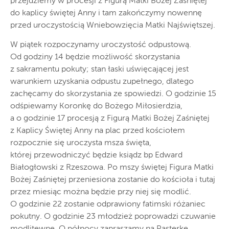
przejdziemy w procesji z Figurą Matki Bożej Zaśniętej
do kaplicy świętej Anny i tam zakończymy nowennę
przed uroczystością Wniebowzięcia Matki Najświętszej.
W piątek rozpoczynamy uroczystość odpustową.
Od godziny 14 będzie możliwość skorzystania
z sakramentu pokuty; stan łaski uświęcającej jest
warunkiem uzyskania odpustu zupełnego, dlatego
zachęcamy do skorzystania ze spowiedzi. O godzinie 15
odśpiewamy Koronkę do Bożego Miłosierdzia,
a o godzinie 17 procesją z Figurą Matki Bożej Zaśniętej
z Kaplicy Świętej Anny na plac przed kościołem
rozpocznie się uroczysta msza święta,
której przewodniczyć będzie ksiądz bp Edward
Białogłowski z Rzeszowa. Po mszy świętej Figura Matki
Bożej Zaśniętej przeniesiona zostanie do kościoła i tutaj
przez miesiąc można będzie przy niej się modlić.
O godzinie 22 zostanie odprawiony fatimski różaniec
pokutny. O godzinie 23 młodzież poprowadzi czuwanie